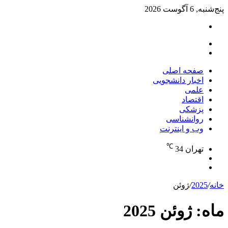
پنج‌شنبه, 6 آگوست 2026
تغییر
پوسته
منو
جستجو
برای
صفحه اصلی
اخبار دانشجویی
علمی
اقتصاد
پزشکی
روانشناسی
وب و اینترنت
℃
تهران
34
تغییر
جستجو
پوسته
برای
خانه
/
2025
/
ژوئن
ماه:
ژوئن 2025