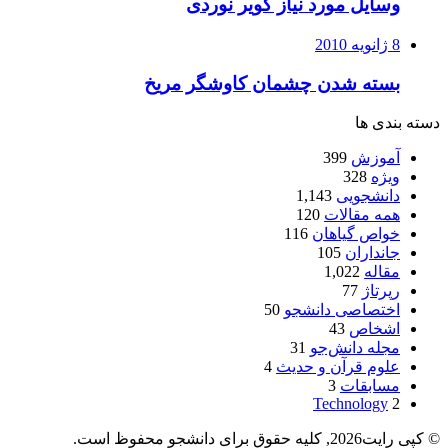
وسایل مورد نیاز کویر نوردی
8 ژانویه 2010
بسته شدن چشمان کاوشگر مريخ
دسته بندی ها
آموزش
399
ویژه
328
دانشجویی
1,143
همه مقالات
120
خواص گیاهان
116
جانداران
105
مقاله
1,022
رپرتاژ
77
اختصاصی دانشجو
50
اشخاص
43
مجله دانش‌جو
31
علوم قرآن و حدیث
4
مسابقات
3
Technology
2
© کپی رایت2026, کلیه حقوق برای دانشجو محفوظ است.