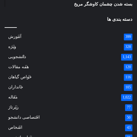
بسته شدن چشمان کاوشگر مريخ
دسته بندی ها
آموزش
399
ویژه
328
دانشجویی
1,143
همه مقالات
120
خواص گیاهان
116
جانداران
105
مقاله
1,022
رپرتاژ
77
اختصاصی دانشجو
50
اشخاص
43