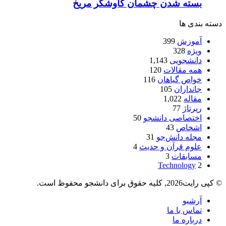
بسته شدن چشمان کاوشگر مريخ
دسته بندی ها
آموزش
399
ویژه
328
دانشجویی
1,143
همه مقالات
120
خواص گیاهان
116
جانداران
105
مقاله
1,022
رپرتاژ
77
اختصاصی دانشجو
50
اشخاص
43
مجله دانش‌جو
31
علوم قرآن و حدیث
4
مسابقات
3
Technology
2
© کپی رایت2026, کلیه حقوق برای دانشجو محفوظ است.
آرشیو
تماس با ما
درباره ما