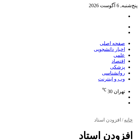
پنج‌شنبه, 6 آگوست 2026
تغییر
پوسته
منو
جستجو
برای
صفحه اصلی
اخبار دانشجویی
علمی
اقتصاد
پزشکی
روانشناسی
وب و اینترنت
℃
تهران
30
تغییر
جستجو
پوسته
برای
خانه
/
افزودن استاد
افزودن استاد