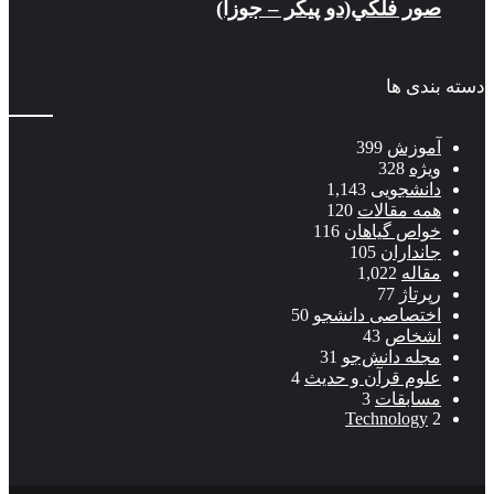
صور فلكي(دو پیکر – جوزا)
دسته بندی ها
آموزش
399
ویژه
328
دانشجویی
1,143
همه مقالات
120
خواص گیاهان
116
جانداران
105
مقاله
1,022
رپرتاژ
77
اختصاصی دانشجو
50
اشخاص
43
مجله دانش‌جو
31
علوم قرآن و حدیث
4
مسابقات
3
Technology
2