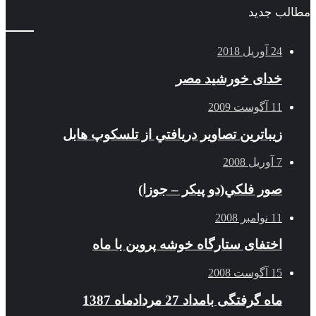
مطالب جدید
24 آوریل 2018
خدای خورشید مصر
11 آگوست 2009
زيباترين تصاوير دريافتي از تلسكوپ هابل
7 آوریل 2008
صور فلكي(دو پیکر – جوزا)
11 نوامبر 2008
اختفای ستارگاه خوشه پروین با ماه
15 آگوست 2008
ماه گرفتگی بامداد 27 مردادماه 1387