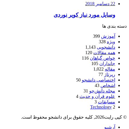
22 دسامبر 2018
وسایل مورد نیاز کویر نوردی
دسته بندی ها
آموزش
399
ویژه
328
دانشجویی
1,143
همه مقالات
120
خواص گیاهان
116
جانداران
105
مقاله
1,022
رپرتاژ
77
اختصاصی دانشجو
50
اشخاص
43
مجله دانش‌جو
31
علوم قرآن و حدیث
4
مسابقات
3
Technology
2
© کپی رایت2026, کلیه حقوق برای دانشجو محفوظ است.
آرشیو