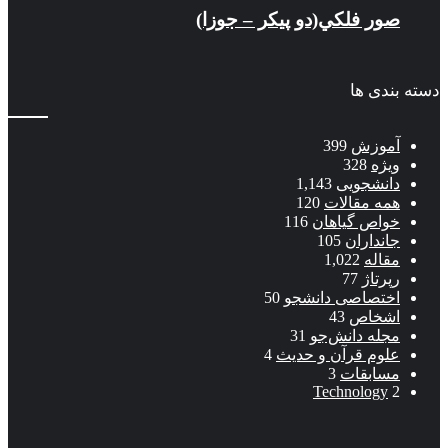
صور فلكي(دو پیکر – جوزا)
دسته بندی ها
آموزش
399
ویژه
328
دانشجویی
1,143
همه مقالات
120
خواص گیاهان
116
جانداران
105
مقاله
1,022
رپرتاژ
77
اختصاصی دانشجو
50
اشخاص
43
مجله دانش‌جو
31
علوم قرآن و حدیث
4
مسابقات
3
Technology
2