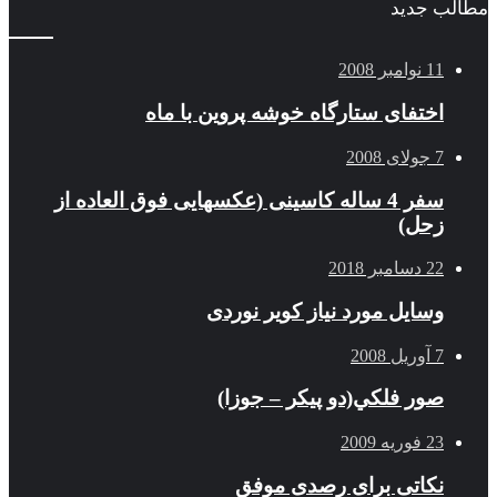
مطالب جدید
11 نوامبر 2008
اختفای ستارگاه خوشه پروین با ماه
7 جولای 2008
سفر 4 ساله کاسینی (عکسهایی فوق العاده از
زحل)
22 دسامبر 2018
وسایل مورد نیاز کویر نوردی
7 آوریل 2008
صور فلكي(دو پیکر – جوزا)
23 فوریه 2009
نکاتی برای رصدی موفق