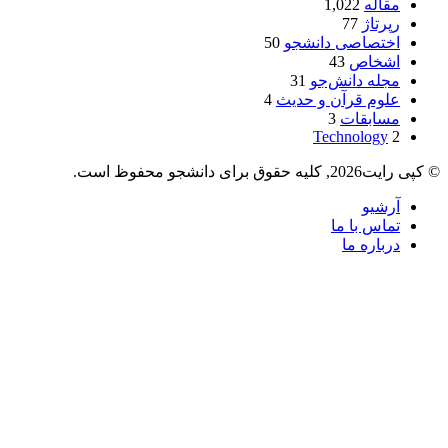
مقاله
1,022
رپرتاژ
77
اختصاصی دانشجو
50
اشخاص
43
مجله دانش‌جو
31
علوم قرآن و حدیث
4
مسابقات
3
Technology
2
© کپی رایت2026, کلیه حقوق برای دانشجو محفوظ است.
آرشیو
تماس با ما
درباره ما
دکمه
بازگشت
به
بالا