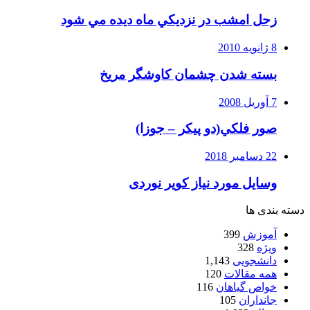
زحل امشب در نزديكي ماه ديده مي شود
8 ژانویه 2010
بسته شدن چشمان کاوشگر مريخ
7 آوریل 2008
صور فلكي(دو پیکر – جوزا)
22 دسامبر 2018
وسایل مورد نیاز کویر نوردی
دسته بندی ها
آموزش
399
ویژه
328
دانشجویی
1,143
همه مقالات
120
خواص گیاهان
116
جانداران
105