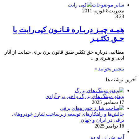
سایر موضوعات
مدیریت
8 فوریه 2011
8
23
همـه چیـز دربـاره قـانـون كپی‌رایت یا
حـق تكثـیـر
مطالبی درباره حق تکثیر طبق قانون برن برای حمایت از آثار
ادبی و هنری و ...
بیشتر بخوانید »
آخرین نوشته ها
ویدئو مپینگ های بزرگ و اخیر برج آزادی
17 دسامبر 2025
چالش‌ها و راهکارهای توسعه زیرساخت شارژ خودروهای
برقی در ایران و جهان
16 نوامبر 2025
آموزش از راه دور