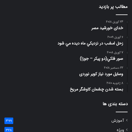
مطالب پر بازدید
24 آوریل 2018
خدای خورشید مصر
6 آوریل 2009
زحل امشب در نزديكي ماه ديده مي شود
7 آوریل 2008
صور فلكي(دو پیکر – جوزا)
22 دسامبر 2018
وسایل مورد نیاز کویر نوردی
8 ژانویه 2010
بسته شدن چشمان کاوشگر مريخ
دسته بندی ها
آموزش
399
ویژه
328