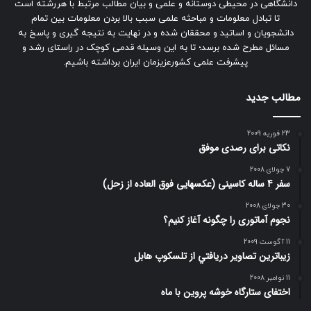
دانشگاهی در محیطی دوستانه و علمی و بیان مطالب مرتبط با هررشته است
تا تبادل معلومات و مباحثه علمی سبب بالا بردن معلومات بین تمام
دانشجویان و اساتید و محققان شده و در نهایت به نتیجه گیری و پاسخ به
مسائل مطرح شده برسد؛ تا به این وسیله قدمی کوچک در راستای رشد و
پیشرفت علمی کشورعزیزمان ایران برداشته باشیم.
مطالب جدید
23 فوریه 2009
نکاتی برای رصدی موفق
7 جولای 2008
سفر 4 ساله کاسینی (عکسهایی فوق العاده از زحل)
30 جولای 2008
نجوم آماتوری را چگونه آغاز کنیم؟
11 آگوست 2009
زيباترين تصاوير دريافتي از تلسكوپ هابل
11 نوامبر 2008
اختفای ستارگاه خوشه پروین با ماه