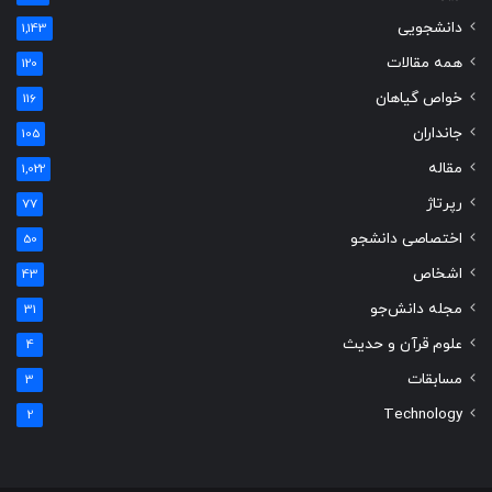
دانشجویی
1,143
همه مقالات
120
خواص گیاهان
116
جانداران
105
مقاله
1,022
رپرتاژ
77
اختصاصی دانشجو
50
اشخاص
43
مجله دانش‌جو
31
علوم قرآن و حدیث
4
مسابقات
3
Technology
2