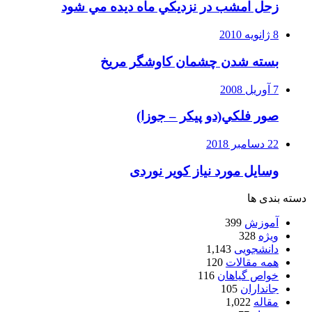
زحل امشب در نزديكي ماه ديده مي شود
8 ژانویه 2010
بسته شدن چشمان کاوشگر مريخ
7 آوریل 2008
صور فلكي(دو پیکر – جوزا)
22 دسامبر 2018
وسایل مورد نیاز کویر نوردی
دسته بندی ها
آموزش
399
ویژه
328
دانشجویی
1,143
همه مقالات
120
خواص گیاهان
116
جانداران
105
مقاله
1,022