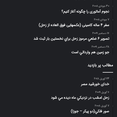
30 جولای 2008
نجوم آماتوری را چگونه آغاز کنیم؟
7 جولای 2008
سفر 4 ساله کاسینی (عکسهایی فوق العاده از زحل)
16 دسامبر 2009
تصوير 6 ضلعي مرموز زحل براي نخستين بار ثبت شد
28 دسامبر 2009
جو زمين هم وارداتي است
مطالب پر بازدید
24 آوریل 2018
خدای خورشید مصر
6 آوریل 2009
زحل امشب در نزديكي ماه ديده مي شود
7 آوریل 2008
صور فلكي(دو پیکر – جوزا)