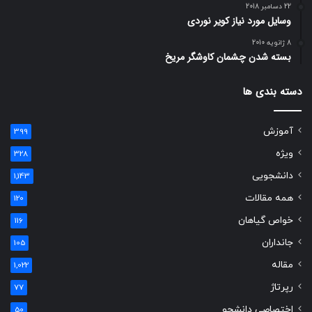
22 دسامبر 2018
وسایل مورد نیاز کویر نوردی
8 ژانویه 2010
بسته شدن چشمان کاوشگر مريخ
دسته بندی ها
آموزش
399
ویژه
328
دانشجویی
1,143
همه مقالات
120
خواص گیاهان
116
جانداران
105
مقاله
1,022
رپرتاژ
77
اختصاصی دانشجو
50