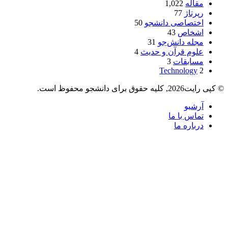
مقاله
1,022
رپرتاژ
77
اختصاصی دانشجو
50
اشخاص
43
مجله دانش‌جو
31
علوم قرآن و حدیث
4
مسابقات
3
Technology
2
© کپی رایت2026, کلیه حقوق برای دانشجو محفوظ است.
آرشیو
تماس با ما
درباره ما
دکمه
بازگشت
به
بالا