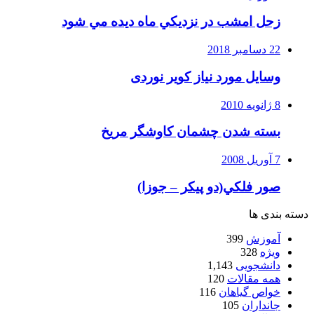
زحل امشب در نزديكي ماه ديده مي شود
22 دسامبر 2018
وسایل مورد نیاز کویر نوردی
8 ژانویه 2010
بسته شدن چشمان کاوشگر مريخ
7 آوریل 2008
صور فلكي(دو پیکر – جوزا)
دسته بندی ها
آموزش
399
ویژه
328
دانشجویی
1,143
همه مقالات
120
خواص گیاهان
116
جانداران
105