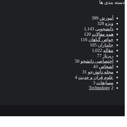
دسته بندی ها
آموزش
399
ویژه
328
دانشجویی
1,143
همه مقالات
120
خواص گیاهان
116
جانداران
105
مقاله
1,022
رپرتاژ
77
اختصاصی دانشجو
50
اشخاص
43
مجله دانش‌جو
31
علوم قرآن و حدیث
4
مسابقات
3
Technology
2
آرشیو
تماس با ما
درباره ما