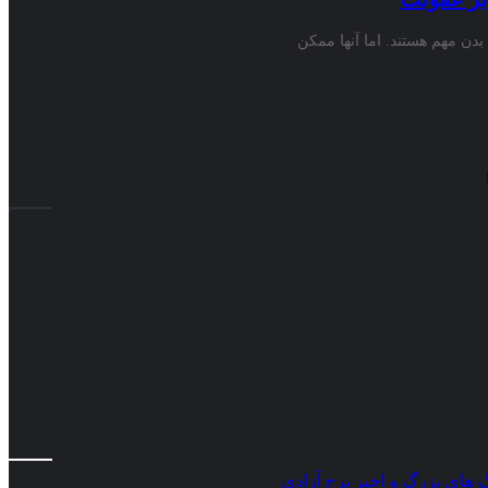
دل انرژی بدن مهم هستند. اما آنها ممکن
گ های بزرگ و اخیر برج آزادی