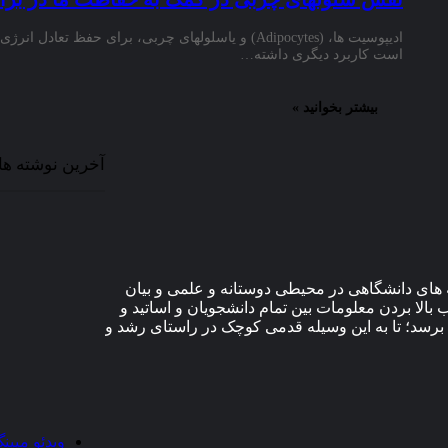
ادیپوسیت ها، (Adipocytes) و یاسلولهای چربی، برای حفظ تعا
است کاربرد دیگری داشته…
بیشتر بخوانید »
آخرین نوشته ها
های دانشگاهی در محیطی دوستانه و علمی و بیان
الا بردن معلومات بین تمام دانشجویان و اساتید و
برسد؛ تا به این وسیله قدمی کوچک در راستای رشد و
ویدئو مپین