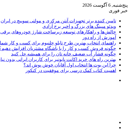
پنج‌شنبه, 6 آگوست 2026
خبر فوری
تامین کننده برتر تجهیزات آنتن مرکزی و مولتی سوییچ در ایران
ویدئو مپینگ های بزرگ و اخیر برج آزادی
چالش‌ها و راهکارهای توسعه زیرساخت شارژ خودروهای برقی د
آموزش از راه دور
راهنمای انتخاب بهترین طرح تابلو چلنیوم برای کسب و کار شما
چگونه فروش کسب و کار را با باشگاه مشتریان افزایش دهیم؟
چگونه فشار آب ضعیف خانه تان را برای همیشه حل کنید
بهترین راه های خرید اکانت پایونیر برای کاربران ایرانی بدون نی
چرا این بوت ها انتخاب اول آقایان خوش پوش اند؟
اهمیت کتاب کمک درسی برای موفقیت در کنکور
تغییر
پوسته
منو
جستجو