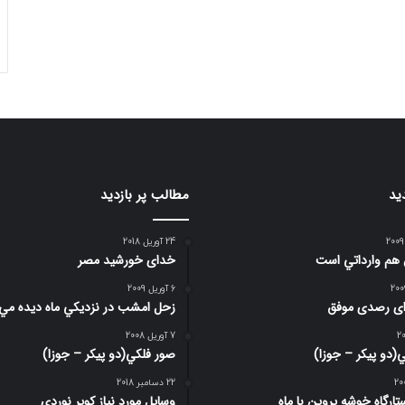
ید
مطالب پر بازدید
24 آوریل 2018
 هم وارداتي است
خدای خورشید مصر
6 آوریل 2009
رای رصدی موفق
زحل امشب در نزديكي ماه ديده مي
7 آوریل 2008
(دو پیکر – جوزا)
صور فلكي(دو پیکر – جوزا)
22 دسامبر 2018
تارگاه خوشه پروین با ماه
وسایل مورد نیاز کویر نوردی