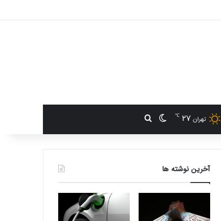
℃
27
تغییر پوسته
جستجو برای
تهران
آخرین نوشته ها