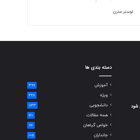
لوستر مدرن
دسته بندی ها
آموزش
399
ویژه
328
دانشجویی
 شود
1,143
همه مقالات
120
خواص گیاهان
116
جانداران
105