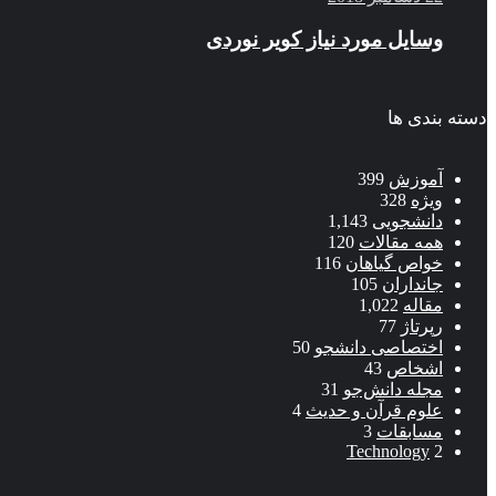
وسایل مورد نیاز کویر نوردی
دسته بندی ها
آموزش
399
ویژه
328
دانشجویی
1,143
همه مقالات
120
خواص گیاهان
116
جانداران
105
مقاله
1,022
رپرتاژ
77
اختصاصی دانشجو
50
اشخاص
43
مجله دانش‌جو
31
علوم قرآن و حدیث
4
مسابقات
3
Technology
2