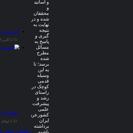
و اساتید
و
محققان
شده و در
نهایت به
نتیجه
آموزش از 
گیری و
15 اکتبر 2025
پاسخ به
مسائل
مطرح
شده
برسد؛ تا
به این
وسیله
قدمی
کوچک در
راستای
رشد و
پیشرفت
علمی
راهنمای ان
کشورعزیزمان
ایران
12 جولای 2025
برداشته
راهنمای علمی نگ
باشیم.