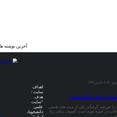
آخرین نوشته ها
ریت
10 مارس 2016
اهداف
سایت :
سوف بیشتر آشنا شوید
هدف
“سایت
علمی
ا خورشید گرفتگی یکی از پدیده های طبیعی
دانشجویان
جالب در حوزه نجوم است. کسوف زمانی رخ
د…
ایران”