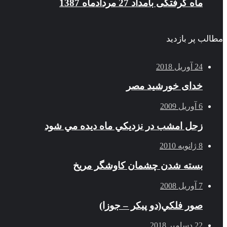
ماه گرفتگی بامداد 27 مردادماه 1387
مطالب پر بازدید
24 آوریل 2018
خدای خورشید مصر
6 آوریل 2009
زحل امشب در نزديكي ماه ديده مي شود
8 ژانویه 2010
بسته شدن چشمان کاوشگر مريخ
7 آوریل 2008
صور فلكي(دو پیکر – جوزا)
22 دسامبر 2018