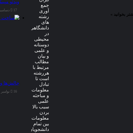
ویدئو مپین
جمع
17 دسامبر 2025
آوری
شتر بخوانید »
رشته
های
دانشگاهی
در
محیطی
دوستانه
و علمی
و بیان
مطالب
مرتبط با
هررشته
است تا
چالش‌ها و
تبادل
معلومات
16 نوامبر 2025
و مباحثه
علمی
سبب بالا
بردن
معلومات
بین تمام
دانشجویان