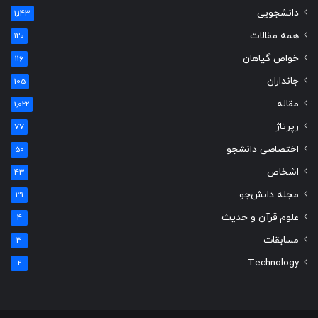
دانشجویی
1,143
همه مقالات
120
خواص گیاهان
116
جانداران
105
مقاله
1,022
رپرتاژ
77
اختصاصی دانشجو
50
اشخاص
43
مجله دانش‌جو
31
علوم قرآن و حدیث
4
مسابقات
3
Technology
2