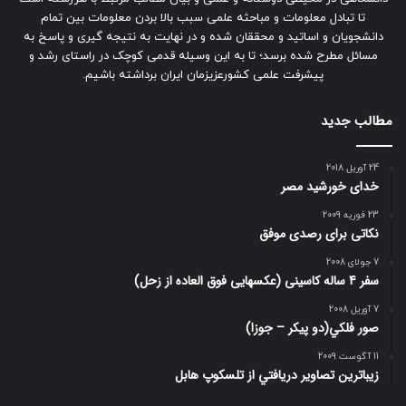
تا تبادل معلومات و مباحثه علمی سبب بالا بردن معلومات بین تمام
دانشجویان و اساتید و محققان شده و در نهایت به نتیجه گیری و پاسخ به
مسائل مطرح شده برسد؛ تا به این وسیله قدمی کوچک در راستای رشد و
پیشرفت علمی کشورعزیزمان ایران برداشته باشیم.
مطالب جدید
24 آوریل 2018
خدای خورشید مصر
23 فوریه 2009
نکاتی برای رصدی موفق
7 جولای 2008
سفر 4 ساله کاسینی (عکسهایی فوق العاده از زحل)
7 آوریل 2008
صور فلكي(دو پیکر – جوزا)
11 آگوست 2009
زيباترين تصاوير دريافتي از تلسكوپ هابل