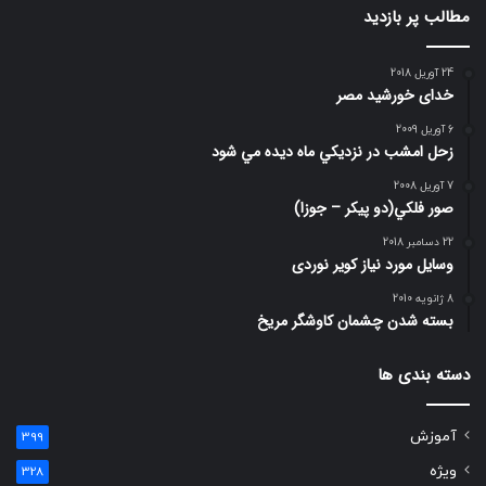
مطالب پر بازدید
24 آوریل 2018
خدای خورشید مصر
6 آوریل 2009
زحل امشب در نزديكي ماه ديده مي شود
7 آوریل 2008
صور فلكي(دو پیکر – جوزا)
22 دسامبر 2018
وسایل مورد نیاز کویر نوردی
8 ژانویه 2010
بسته شدن چشمان کاوشگر مريخ
دسته بندی ها
آموزش
399
ویژه
328