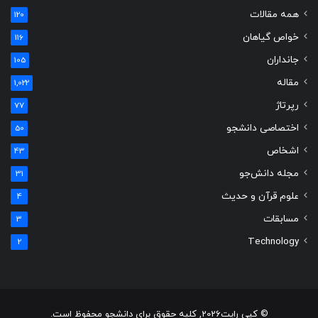
همه مقالات
120
خواص گیاهان
116
جانداران
105
مقاله
1,022
رپرتاژ
77
اختصاصی دانشجو
50
اشخاص
43
مجله دانش‌جو
31
علوم قرآن و حدیث
4
مسابقات
3
Technology
2
© کپی رایت2026, کلیه حقوق برای دانشجو محفوظ است.