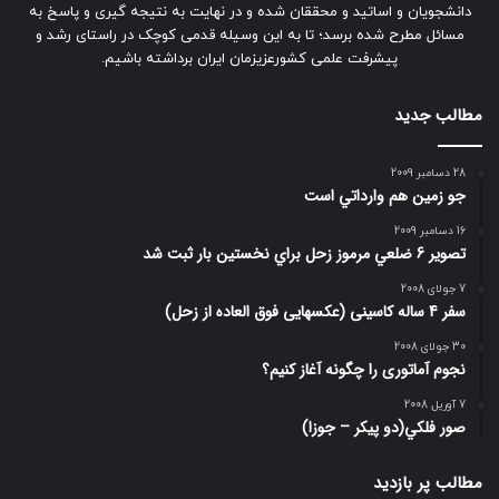
دانشجویان و اساتید و محققان شده و در نهایت به نتیجه گیری و پاسخ به
مسائل مطرح شده برسد؛ تا به این وسیله قدمی کوچک در راستای رشد و
پیشرفت علمی کشورعزیزمان ایران برداشته باشیم.
مطالب جدید
28 دسامبر 2009
جو زمين هم وارداتي است
16 دسامبر 2009
تصوير 6 ضلعي مرموز زحل براي نخستين بار ثبت شد
7 جولای 2008
سفر 4 ساله کاسینی (عکسهایی فوق العاده از زحل)
30 جولای 2008
نجوم آماتوری را چگونه آغاز کنیم؟
7 آوریل 2008
صور فلكي(دو پیکر – جوزا)
مطالب پر بازدید