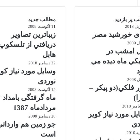
 پر بازدید
مطالب جدید
11 آگوست 2009
ی خورشید مصر
زيباترين تصاوير
دريافتي از تلسكوپ
 امشب در
هابل
يكي ماه ديده مي
22 دسامبر 2018
وسایل مورد نیاز کوی
نوردی
 فلكي(دو پیکر –
15 آگوست 2008
ا)
ما
مردادماه 1387
ل مورد نیاز کویر
28 دسامبر 2009
دی
جو زمين هم وارداتي
است