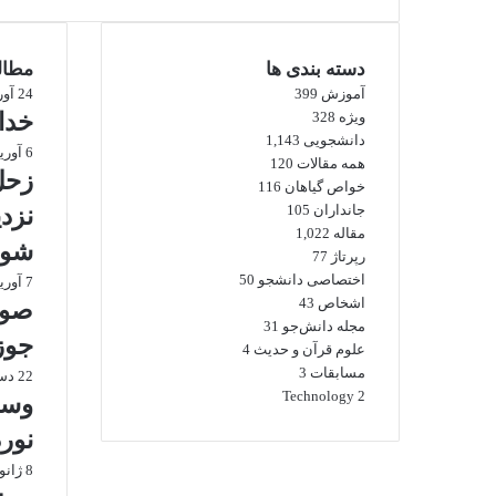
دسته بندی ها
مطالب
آموزش
399
24 آوریل 2018
ویژه
328
خدا
دانشجویی
1,143
6 آوریل 2009
همه مقالات
120
زحل
خواص گیاهان
116
جانداران
105
نزد
مقاله
1,022
شود
رپرتاژ
77
اختصاصی دانشجو
50
7 آوریل 2008
اشخاص
43
صور
مجله دانش‌جو
31
جوز
علوم قرآن و حدیث
4
مسابقات
3
22 دسامبر 2018
Technology
2
وسای
نور
8 ژانویه 2010