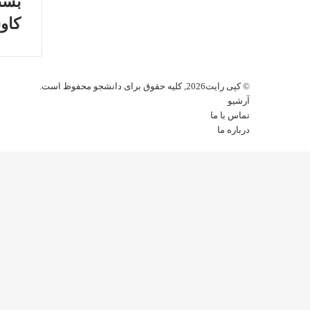
بست
کاو
© کپی رایت2026, کلیه حقوق برای دانشجو محفوظ است.
آرشیو
تماس با ما
درباره ما
کمه
ازگشت
ه
الا