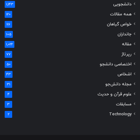
دانشجویی
1,143
همه مقالات
120
خواص گیاهان
116
جانداران
105
مقاله
1,022
رپرتاژ
77
اختصاصی دانشجو
50
اشخاص
43
مجله دانش‌جو
31
علوم قرآن و حدیث
4
مسابقات
3
Technology
2