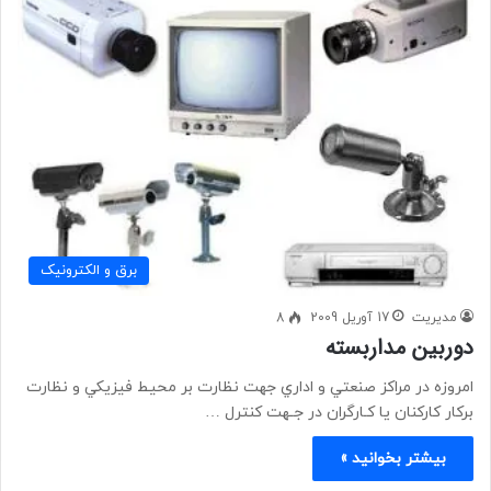
برق و الکترونیک
مدیریت
17 آوریل 2009
8
دوربین مداربسته
امروزه در مراكز صنعتي و اداري جهت نظارت بر محيط فيزيكي و نظارت
بركار كاركنان يا كـارگران در جـهت كنترل …
بیشتر بخوانید »