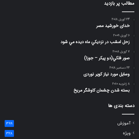
مطالب پر بازدید
24 آوریل 2018
خدای خورشید مصر
6 آوریل 2009
زحل امشب در نزديكي ماه ديده مي شود
7 آوریل 2008
صور فلكي(دو پیکر – جوزا)
22 دسامبر 2018
وسایل مورد نیاز کویر نوردی
8 ژانویه 2010
بسته شدن چشمان کاوشگر مريخ
دسته بندی ها
آموزش
399
ویژه
328