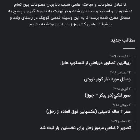
تا تبادل معلومات و مباحثه علمی سبب بالا بردن معلومات بین تمام
دانشجویان و اساتید و محققان شده و در نهایت به نتیجه گیری و پاسخ به
مسائل مطرح شده برسد؛ تا به این وسیله قدمی کوچک در راستای رشد و
پیشرفت علمی کشورعزیزمان ایران برداشته باشیم.
مطالب جدید
11 آگوست 2009
زيباترين تصاوير دريافتي از تلسكوپ هابل
22 دسامبر 2018
وسایل مورد نیاز کویر نوردی
7 آوریل 2008
صور فلكي(دو پیکر – جوزا)
7 جولای 2008
سفر 4 ساله کاسینی (عکسهایی فوق العاده از زحل)
16 دسامبر 2009
تصوير 6 ضلعي مرموز زحل براي نخستين بار ثبت شد