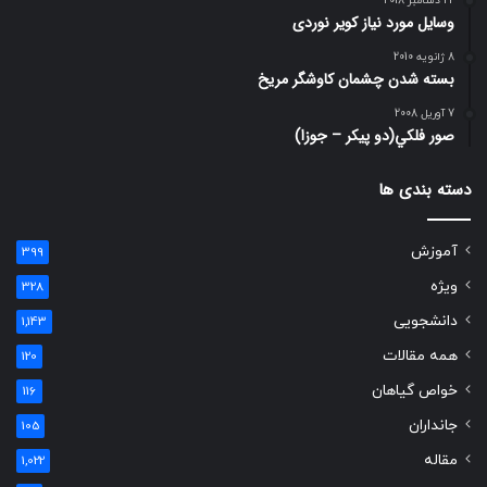
22 دسامبر 2018
وسایل مورد نیاز کویر نوردی
8 ژانویه 2010
بسته شدن چشمان کاوشگر مريخ
7 آوریل 2008
صور فلكي(دو پیکر – جوزا)
دسته بندی ها
آموزش
399
ویژه
328
دانشجویی
1,143
همه مقالات
120
خواص گیاهان
116
جانداران
105
مقاله
1,022