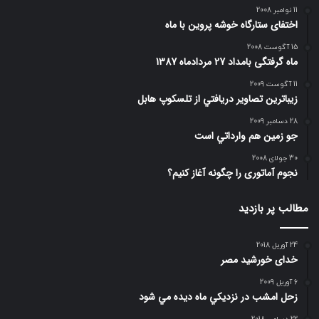
11 نوامبر 2008
اختفای ستارگاه خوشه پروین با ماه
15 آگوست 2008
ماه گرفتگی بامداد 27 مردادماه 1387
11 آگوست 2009
زيباترين تصاوير دريافتي از تلسكوپ هابل
28 دسامبر 2009
جو زمين هم وارداتي است
30 جولای 2008
نجوم آماتوری را چگونه آغاز کنیم؟
مطالب پر بازدید
24 آوریل 2018
خدای خورشید مصر
6 آوریل 2009
زحل امشب در نزديكي ماه ديده مي شود