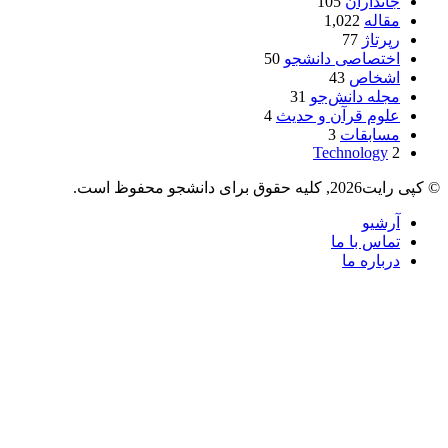
جانداران
105
مقاله
1,022
رپرتاژ
77
اختصاصی دانشجو
50
اشخاص
43
مجله دانش‌جو
31
علوم قرآن و حدیث
4
مسابقات
3
Technology
2
© کپی رایت2026, کلیه حقوق برای دانشجو محفوظ است.
آرشیو
تماس با ما
درباره ما
دکمه
بازگشت
به
بالا