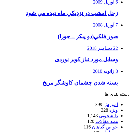
6 آوریل 2009
زحل امشب در نزديكي ماه ديده مي شود
7 آوریل 2008
صور فلكي(دو پیکر – جوزا)
22 دسامبر 2018
وسایل مورد نیاز کویر نوردی
8 ژانویه 2010
بسته شدن چشمان کاوشگر مريخ
دسته بندی ها
آموزش
399
ویژه
328
دانشجویی
1,143
همه مقالات
120
خواص گیاهان
116