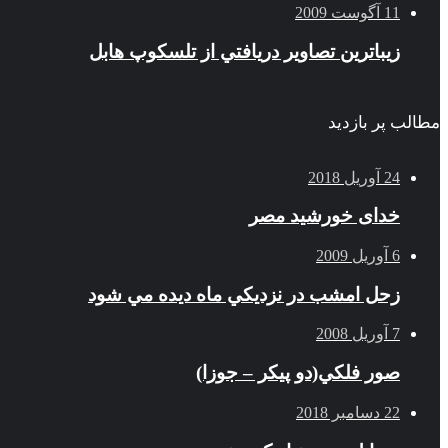
11 آگوست 2009
زيباترين تصاوير دريافتي از تلسكوپ هابل
مطالب پر بازدید
24 آوریل 2018
خدای خورشید مصر
6 آوریل 2009
زحل امشب در نزديكي ماه ديده مي شود
7 آوریل 2008
صور فلكي(دو پیکر – جوزا)
22 دسامبر 2018