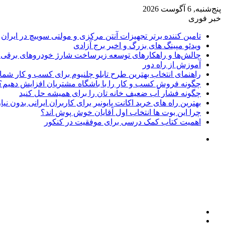
پنج‌شنبه, 6 آگوست 2026
خبر فوری
تامین کننده برتر تجهیزات آنتن مرکزی و مولتی سوییچ در ایران
ویدئو مپینگ های بزرگ و اخیر برج آزادی
چالش‌ها و راهکارهای توسعه زیرساخت شارژ خودروهای برقی د
آموزش از راه دور
راهنمای انتخاب بهترین طرح تابلو چلنیوم برای کسب و کار شما
چگونه فروش کسب و کار را با باشگاه مشتریان افزایش دهیم؟
چگونه فشار آب ضعیف خانه تان را برای همیشه حل کنید
بهترین راه های خرید اکانت پایونیر برای کاربران ایرانی بدون نی
چرا این بوت ها انتخاب اول آقایان خوش پوش اند؟
اهمیت کتاب کمک درسی برای موفقیت در کنکور
تغییر
پوسته
منو
جستجو