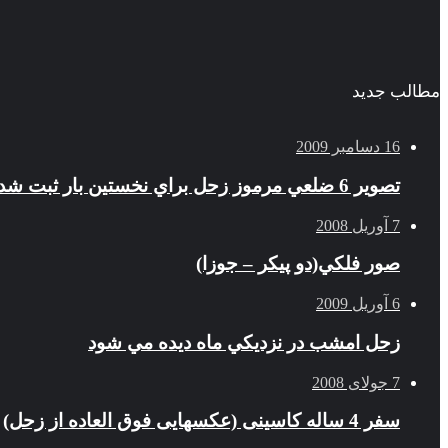
مطالب جدید
16 دسامبر 2009
تصوير 6 ضلعي مرموز زحل براي نخستين بار ثبت شد
7 آوریل 2008
صور فلكي(دو پیکر – جوزا)
6 آوریل 2009
زحل امشب در نزديكي ماه ديده مي شود
7 جولای 2008
سفر 4 ساله کاسینی (عکسهایی فوق العاده از زحل)