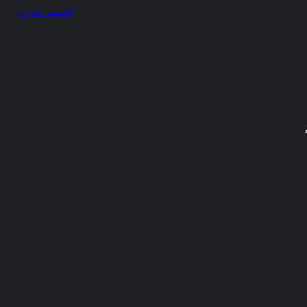
ایران
لوستر مدرن
برداشته
باشیم.