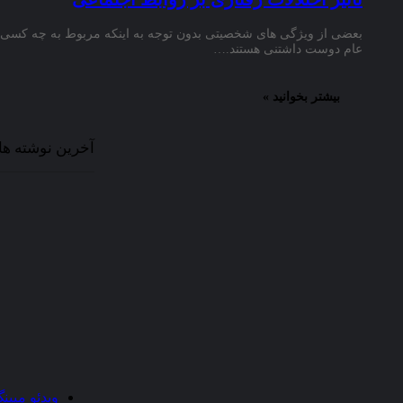
اهداف
بعضی از ویژگی های شخصیتی بدون توجه به اینکه مربوط به چه کسی 
عام دوست داشتنی هستند.…
سایت
:
هدف
بیشتر بخوانید »
“سایت
علمی
دانشجویان
آخرین نوشته ها
ایران”
جمع
آوری
رشته
های
دانشگاهی
در
محیطی
دوستانه
و
علمی
و
بیان
مطالب
مرتبط
ویدئو مپین