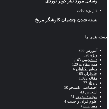
وسایل مورد نیاز کویر نوردی
8 ژانویه 2010
بسته شدن چشمان کاوشگر مريخ
دسته بندی ها
آموزش
399
ویژه
328
دانشجویی
1,143
همه مقالات
120
خواص گیاهان
116
جانداران
105
مقاله
1,022
رپرتاژ
77
اختصاصی دانشجو
50
اشخاص
43
مجله دانش‌جو
31
علوم قرآن و حدیث
4
مسابقات
3