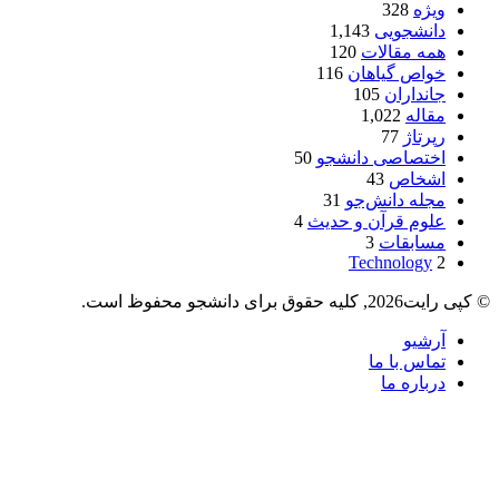
ویژه
328
دانشجویی
1,143
همه مقالات
120
خواص گیاهان
116
جانداران
105
مقاله
1,022
رپرتاژ
77
اختصاصی دانشجو
50
اشخاص
43
مجله دانش‌جو
31
علوم قرآن و حدیث
4
مسابقات
3
Technology
2
© کپی رایت2026, کلیه حقوق برای دانشجو محفوظ است.
آرشیو
تماس با ما
درباره ما
دکمه
بازگشت
به
بالا