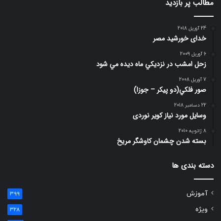
مطالب پر بازدید
24 آوریل 2018
خدای خورشید مصر
6 آوریل 2009
زحل امشب در نزديكي ماه ديده مي شود
7 آوریل 2008
صور فلكي(دو پیکر – جوزا)
22 دسامبر 2018
وسایل مورد نیاز کویر نوردی
8 ژانویه 2010
بسته شدن چشمان کاوشگر مريخ
دسته بندی ها
آموزش
399
ویژه
328