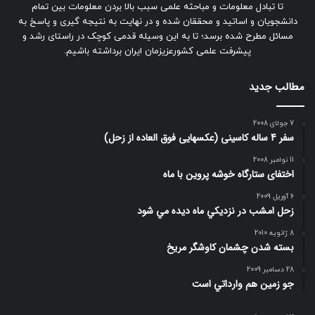
تا تبادل معلومات و مباحثه علمی سبب بالا بردن معلومات بین تمام
دانشجویان و اساتید و محققان شده و در نهایت به نتیجه گیری و پاسخ به
مسائل مطرح شده برسد؛ تا به این وسیله قدمی کوچک در راستای رشد و
پیشرفت علمی کشورعزیزمان ایران برداشته باشیم.
مطالب جدید
7 جولای 2008
سفر 4 ساله کاسینی (عکسهایی فوق العاده از زحل)
11 نوامبر 2008
اختفای ستارگاه خوشه پروین با ماه
6 آوریل 2009
زحل امشب در نزديكي ماه ديده مي شود
8 ژانویه 2010
بسته شدن چشمان کاوشگر مريخ
28 دسامبر 2009
جو زمين هم وارداتي است