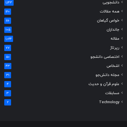
دانشجویی
1,143
همه مقالات
120
خواص گیاهان
116
جانداران
105
مقاله
1,022
رپرتاژ
77
اختصاصی دانشجو
50
اشخاص
43
مجله دانش‌جو
31
علوم قرآن و حدیث
4
مسابقات
3
Technology
2