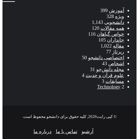
آموزش
399
ویژه
328
دانشجویی
1,143
همه مقالات
120
خواص گیاهان
116
جانداران
105
مقاله
1,022
رپرتاژ
77
اختصاصی دانشجو
50
اشخاص
43
مجله دانش‌جو
31
علوم قرآن و حدیث
4
مسابقات
3
Technology
2
© کپی رایت2026, کلیه حقوق برای دانشجو محفوظ است.
آرشیو
تماس با ما
درباره ما