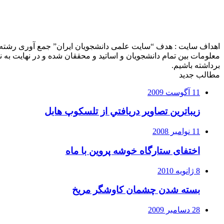
اهداف سایت : هدف “سایت علمی دانشجویان ایران” جمع آوری رشته ه
معلومات بین تمام دانشجویان و اساتید و محققان شده و در نهایت ب
برداشته باشیم.
مطالب جدید
11 آگوست 2009
زيباترين تصاوير دريافتي از تلسكوپ هابل
11 نوامبر 2008
اختفای ستارگاه خوشه پروین با ماه
8 ژانویه 2010
بسته شدن چشمان کاوشگر مريخ
28 دسامبر 2009