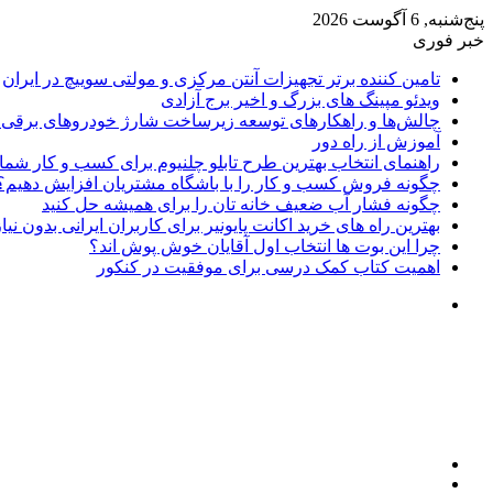
پنج‌شنبه, 6 آگوست 2026
خبر فوری
تامین کننده برتر تجهیزات آنتن مرکزی و مولتی سوییچ در ایران
ویدئو مپینگ های بزرگ و اخیر برج آزادی
چالش‌ها و راهکارهای توسعه زیرساخت شارژ خودروهای برقی د
آموزش از راه دور
راهنمای انتخاب بهترین طرح تابلو چلنیوم برای کسب و کار شما
چگونه فروش کسب و کار را با باشگاه مشتریان افزایش دهیم؟
چگونه فشار آب ضعیف خانه تان را برای همیشه حل کنید
بهترین راه های خرید اکانت پایونیر برای کاربران ایرانی بدون نی
چرا این بوت ها انتخاب اول آقایان خوش پوش اند؟
اهمیت کتاب کمک درسی برای موفقیت در کنکور
تغییر
پوسته
منو
جستجو