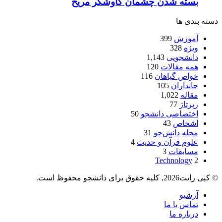
بسته شدن چشمان کاوشگر مريخ
دسته بندی ها
آموزش
399
ویژه
328
دانشجویی
1,143
همه مقالات
120
خواص گیاهان
116
جانداران
105
مقاله
1,022
رپرتاژ
77
اختصاصی دانشجو
50
اشخاص
43
مجله دانش‌جو
31
علوم قرآن و حدیث
4
مسابقات
3
Technology
2
© کپی رایت2026, کلیه حقوق برای دانشجو محفوظ است.
آرشیو
تماس با ما
درباره ما