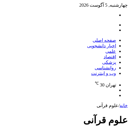
چهارشنبه, 5 آگوست 2026
تغییر
پوسته
منو
جستجو
برای
صفحه اصلی
اخبار دانشجویی
علمی
اقتصاد
پزشکی
روانشناسی
وب و اینترنت
℃
تهران
30
تغییر
جستجو
پوسته
برای
خانه
/
علوم قرآنی
علوم قرآنی