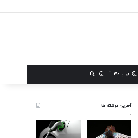
℃
30
تغییر پوسته
جستجو برای
تهران
آخرین نوشته ها