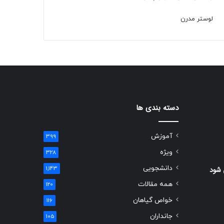
لوستر مدرن
دسته بندی ها
آموزش
399
ویژه
328
دانشجویی
 شود
1,143
همه مقالات
120
خواص گیاهان
116
جانداران
105