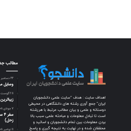
مطالب جد
22 دسامبر 2018
وسایل مور
11 آگوست 2009
اهداف سایت : هدف “سایت علمی دانشجویان
زيباترين
ایران” جمع آوری رشته های دانشگاهی در محیطی
7 جولای 2008
دوستانه و علمی و بیان مطالب مرتبط با هررشته
سفر
است تا تبادل معلومات و مباحثه علمی سبب بالا
زحل)
بردن معلومات بین تمام دانشجویان و اساتید و
محققان شده و در نهایت به نتیجه گیری و پاسخ
11 نوامبر 2008