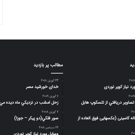
ید
مطالب پر بازدید
24 آوریل 2018
د نیاز کویر نوردی
خدای خورشید مصر
6 آوریل 2009
 تصاوير دريافتي از تلسكوپ هابل
زحل امشب در نزديكي ماه ديده مي
7 آوریل 2008
 4 ساله کاسینی (عکسهایی فوق العاده از
صور فلكي(دو پیکر – جوزا)
22 دسامبر 2018
وسایل مورد نیاز کویر نوردی