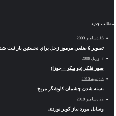
مطالب جدید
16 دسامبر 2009
تصوير 6 ضلعي مرموز زحل براي نخستين بار ثبت شد
7 آوریل 2008
صور فلكي(دو پیکر – جوزا)
8 ژانویه 2010
بسته شدن چشمان کاوشگر مريخ
22 دسامبر 2018
وسایل مورد نیاز کویر نوردی