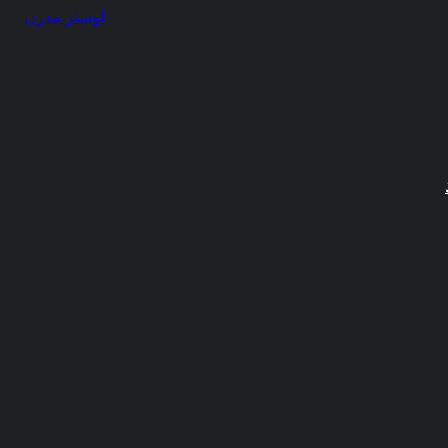
ایران
لوستر مدرن
برداشته
باشیم.