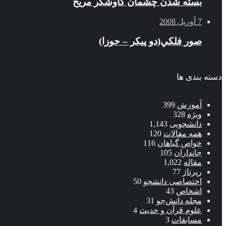
بسته شدن چشمان کاوشگر مريخ
7 آوریل 2008
صور فلكي(دو پیکر – جوزا)
دسته بندی ها
آموزش
399
ویژه
328
دانشجویی
1,143
همه مقالات
120
خواص گیاهان
116
جانداران
105
مقاله
1,022
رپرتاژ
77
اختصاصی دانشجو
50
اشخاص
43
مجله دانش‌جو
31
علوم قرآن و حدیث
4
مسابقات
3