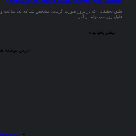
اهداف
طبق تحقیقاتی که در نروژ صورت گرفت؛ مشخص شد که یک ساعت و
طول روز می تواند از آثار…
سایت
:
هدف
بیشتر بخوانید »
“سایت
علمی
دانشجویان
آخرین نوشته ها
ایران”
جمع
آوری
رشته
های
دانشگاهی
در
محیطی
دوستانه
و
علمی
و
بیان
مطالب
مرتبط
ویدئو مپین