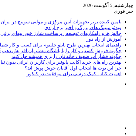
چهارشنبه, 5 آگوست 2026
خبر فوری
تامین کننده برتر تجهیزات آنتن مرکزی و مولتی سوییچ در ایران
ویدئو مپینگ های بزرگ و اخیر برج آزادی
چالش‌ها و راهکارهای توسعه زیرساخت شارژ خودروهای برقی د
آموزش از راه دور
راهنمای انتخاب بهترین طرح تابلو چلنیوم برای کسب و کار شما
چگونه فروش کسب و کار را با باشگاه مشتریان افزایش دهیم؟
چگونه فشار آب ضعیف خانه تان را برای همیشه حل کنید
بهترین راه های خرید اکانت پایونیر برای کاربران ایرانی بدون نی
چرا این بوت ها انتخاب اول آقایان خوش پوش اند؟
اهمیت کتاب کمک درسی برای موفقیت در کنکور
تغییر
پوسته
منو
جستجو