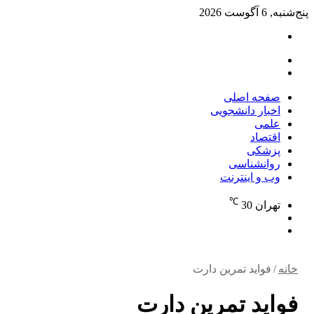
پنج‌شنبه, 6 آگوست 2026
تغییر
پوسته
منو
جستجو
برای
صفحه اصلی
اخبار دانشجویی
علمی
اقتصاد
پزشکی
روانشناسی
وب و اینترنت
℃
تهران
30
تغییر
جستجو
پوسته
برای
خانه
/
فواید تمرین دارت
فواید تمرین دارت