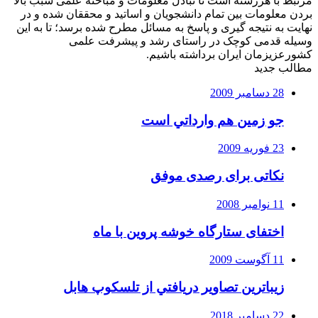
مرتبط با هررشته است تا تبادل معلومات و مباحثه علمی سبب بالا
بردن معلومات بین تمام دانشجویان و اساتید و محققان شده و در
نهایت به نتیجه گیری و پاسخ به مسائل مطرح شده برسد؛ تا به این
وسیله قدمی کوچک در راستای رشد و پیشرفت علمی
کشورعزیزمان ایران برداشته باشیم.
مطالب جدید
28 دسامبر 2009
جو زمين هم وارداتي است
23 فوریه 2009
نکاتی برای رصدی موفق
11 نوامبر 2008
اختفای ستارگاه خوشه پروین با ماه
11 آگوست 2009
زيباترين تصاوير دريافتي از تلسكوپ هابل
22 دسامبر 2018