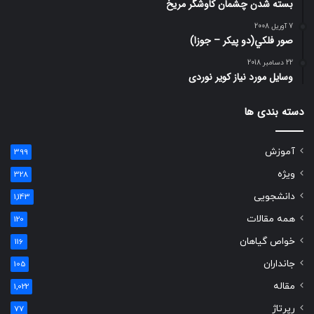
بسته شدن چشمان کاوشگر مريخ
7 آوریل 2008
صور فلكي(دو پیکر – جوزا)
22 دسامبر 2018
وسایل مورد نیاز کویر نوردی
دسته بندی ها
آموزش
399
ویژه
328
دانشجویی
1,143
همه مقالات
120
خواص گیاهان
116
جانداران
105
مقاله
1,022
رپرتاژ
77