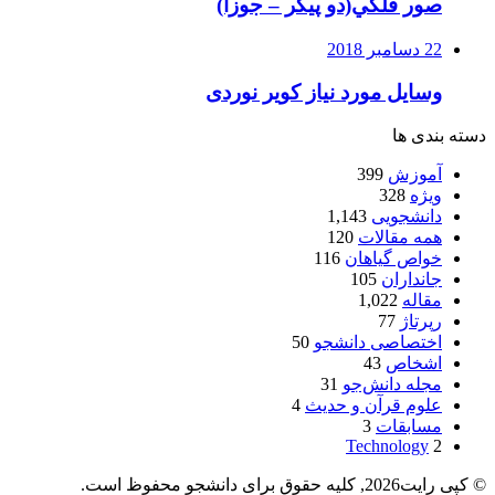
صور فلكي(دو پیکر – جوزا)
22 دسامبر 2018
وسایل مورد نیاز کویر نوردی
دسته بندی ها
آموزش
399
ویژه
328
دانشجویی
1,143
همه مقالات
120
خواص گیاهان
116
جانداران
105
مقاله
1,022
رپرتاژ
77
اختصاصی دانشجو
50
اشخاص
43
مجله دانش‌جو
31
علوم قرآن و حدیث
4
مسابقات
3
Technology
2
© کپی رایت2026, کلیه حقوق برای دانشجو محفوظ است.