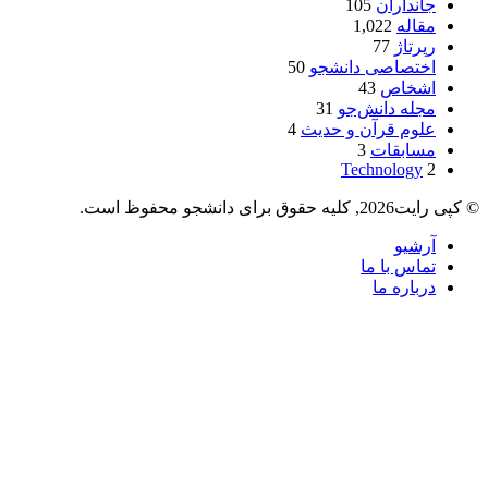
جانداران
105
مقاله
1,022
رپرتاژ
77
اختصاصی دانشجو
50
اشخاص
43
مجله دانش‌جو
31
علوم قرآن و حدیث
4
مسابقات
3
Technology
2
© کپی رایت2026, کلیه حقوق برای دانشجو محفوظ است.
آرشیو
تماس با ما
درباره ما
دکمه
بازگشت
به
بالا