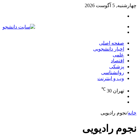
چهارشنبه, 5 آگوست 2026
تغییر
پوسته
منو
جستجو
برای
صفحه اصلی
اخبار دانشجویی
علمی
اقتصاد
پزشکی
روانشناسی
وب و اینترنت
℃
تهران
30
تغییر
جستجو
پوسته
برای
خانه
/
نجوم رادیویی
نجوم رادیویی