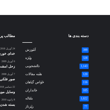
دسته بندی ها
مطالب پر ب
24 آوریل 2018
آموزش
399
خدای خورش
ویژه
328
6 آوریل 2009
دانشجویی
1,143
زحل امشب 
همه مقالات
120
7 آوریل 2008
صور فلكي(د
خواص گیاهان
116
22 دسامبر 2018
جانداران
105
وسایل مورد
مقاله
1,022
8 ژانویه 2010
بسته شدن 
رپرتاژ
77