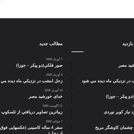
ازدید
مطالب جدید
7 آوریل 2008
ید مصر
صور فلكي(دو پیکر – جوزا)
6 آوریل 2009
در نزديكي ماه ديده مي شود
زحل امشب در نزديكي ماه ديده مي 
24 آوریل 2018
و پیکر – جوزا)
خدای خورشید مصر
11 آگوست 2009
 نیاز کویر نوردی
زيباترين تصاوير دريافتي از تلسكوپ 
7 جولای 2008
چشمان کاوشگر مريخ
سفر 4 ساله کاسینی (عکسهایی فوق 
از زحل)