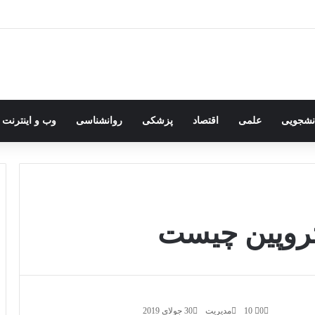
انشجویی
علمی
اقتصاد
پزشکی
روانشناسی
وب و اینترنت
روپین چیست
0
10
مدیریت
30 جولای 2019