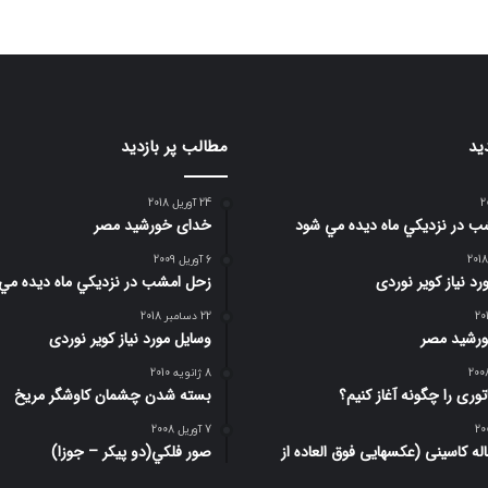
ید
مطالب پر بازدید
24 آوریل 2018
 در نزديكي ماه ديده مي شود
خدای خورشید مصر
6 آوریل 2009
د نیاز کویر نوردی
زحل امشب در نزديكي ماه ديده مي
22 دسامبر 2018
رشید مصر
وسایل مورد نیاز کویر نوردی
8 ژانویه 2010
وری را چگونه آغاز کنیم؟
بسته شدن چشمان کاوشگر مريخ
7 آوریل 2008
 4 ساله کاسینی (عکسهایی فوق العاده از
صور فلكي(دو پیکر – جوزا)