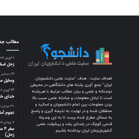
مطالب جد
6 آوریل 2009
زحل امشب
22 دسامبر 2018
اهداف سایت : هدف “سایت علمی دانشجویان
وسایل مور
ایران” جمع آوری رشته های دانشگاهی در محیطی
24 آوریل 2018
دوستانه و علمی و بیان مطالب مرتبط با هررشته
خدای خو
است تا تبادل معلومات و مباحثه علمی سبب بالا
بردن معلومات بین تمام دانشجویان و اساتید و
30 جولای 2008
محققان شده و در نهایت به نتیجه گیری و پاسخ
نجوم آمات
به مسائل مطرح شده برسد؛ تا به این وسیله
7 جولای 2008
قدمی کوچک در راستای رشد و پیشرفت علمی
سفر
کشورعزیزمان ایران برداشته باشیم.
زحل)