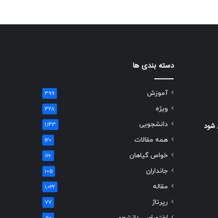
دسته بندی ها
آموزش
399
ویژه
328
دانشجویی
 شود
1,143
همه مقالات
120
خواص گیاهان
116
جانداران
105
مقاله
1,022
رپرتاژ
77
اختصاصی دانشجو