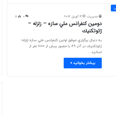
ی
مدیریت
3 آوریل 2012
0
8
دومین كنفرانس ملي سازه – زلزله –
ژئوتكنيك
به دنبال برگزاري موفق اولين كنفرانس ملي سازه-زلزله-
ژئوتكنيك در آذر 89 با حضور بيش از 1000 نفر از
اساتيد…
بیشتر بخوانید »