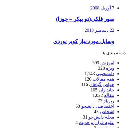
7 آوریل 2008
صور فلكي(دو پیکر – جوزا)
22 دسامبر 2018
وسایل مورد نیاز کویر نوردی
دسته بندی ها
آموزش
399
ویژه
328
دانشجویی
1,143
همه مقالات
120
خواص گیاهان
116
جانداران
105
مقاله
1,022
رپرتاژ
77
اختصاصی دانشجو
50
اشخاص
43
مجله دانش‌جو
31
علوم قرآن و حدیث
4
مسابقات
3