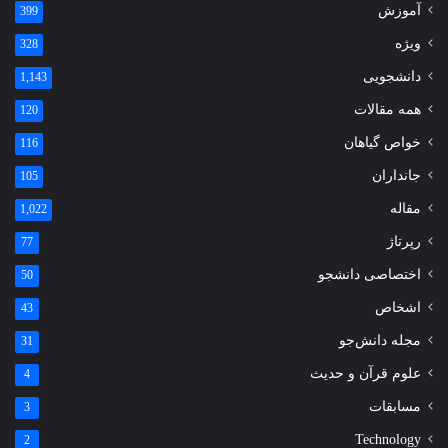
آموزش
399
ویژه
328
دانشجویی
1,143
همه مقالات
120
خواص گیاهان
116
جانداران
105
مقاله
1,022
رپرتاژ
77
اختصاصی دانشجو
50
اشخاص
43
مجله دانش‌جو
31
علوم قرآن و حدیث
4
مسابقات
3
Technology
2