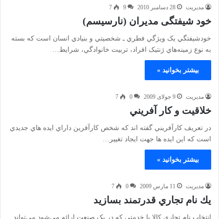
مدیریت
28 دسامبر 2010
9
7
خود شیفتگی مدیران (نارسیسم)
خودشيفتگي يک ويژگي فطري ـ شخصيتي و بنيادي انسان است که بسته
به نوع زمينه‌هاي ژنتيک افراد، تربيت خانوادگي، شرايط…
بیشتر بخوانید »
مدیریت
9 جولای 2009
0
7
خلاقيت و كار آفريني
در تعريف كارآفريني گفته اند كه شخص كارآفرين داراي ايده هاي جديدي
است كه اين ايده ها جهت ايجاد تغيير…
بیشتر بخوانید »
مدیریت
11 مارس 2009
0
7
يك نام تجاري قدرتمند بسازيد
انتخاب نام تجار‌ی کالا یا خدمتی که در یک صنعت ارائه می‌شود می‌تواند