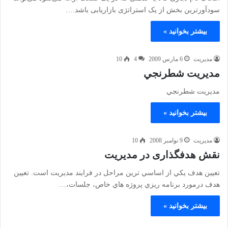
سودآورترین بخش از یک استراتژی بازاریابی باشد.…
بیشتر بخوانید »
مدیریت
6 مارس 2009
4
10
مديريت شطرنجي
مديريت شطرنجي
بیشتر بخوانید »
مدیریت
9 نوامبر 2008
10
نقش هدفگذاری در مدیریت
تعيين هدف يكي از اساسي ترين مراحل در فرايند مديريت است. تعيين
هدف درمورد برنامه ريزي پروژه هاي خاص، جلسات،…
بیشتر بخوانید »