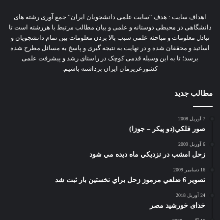
اهداف سایت : هدف “سایت علمی دانشجویان ایران” جمع آوری رشته های
دانشگاهی در محیطی دوستانه و علمی و بیان مطالب مرتبط با هررشته است تا
تبادل معلومات و مباحثه علمی سبب بالا بردن معلومات بین تمام دانشجویان و
اساتید و محققان شده و در نهایت به نتیجه گیری و پاسخ به مسائل مطرح شده
برسد؛ تا به این وسیله قدمی کوچک در راستای رشد و پیشرفت علمی
کشورعزیزمان ایران برداشته باشیم.
مطالب جدید
7 آوریل 2008
صور فلكي(دو پیکر – جوزا)
6 آوریل 2009
زحل امشب در نزديكي ماه ديده مي شود
16 دسامبر 2009
تصوير 6 ضلعي مرموز زحل براي نخستين بار ثبت شد
24 آوریل 2018
خدای خورشید مصر