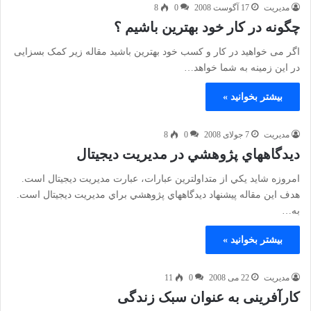
مدیریت
17 آگوست 2008
0
8
چگونه در کار خود بهترین باشیم ؟
اگر می خواهید در کار و کسب خود بهترین باشید مقاله زیر کمک بسزایی
در این زمینه به شما خواهد…
بیشتر بخوانید »
مدیریت
7 جولای 2008
0
8
ديدگاههاي پژوهشي در مديريت ديجيتال
امروزه شايد يكي از متداولترين عبارات، عبارت مديريت ديجيتال است.
هدف اين مقاله پيشنهاد ديدگاههاي پژوهشي براي مديريت ديجيتال است.
به…
بیشتر بخوانید »
مدیریت
22 می 2008
0
11
کارآفرینی به عنوان سبک زندگی