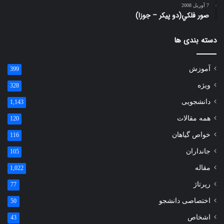
7 آوریل 2008
صور فلكي(دو پیکر – جوزا)
دسته بندی ها
آموزش
399
ویژه
328
دانشجویی
1,143
همه مقالات
120
خواص گیاهان
116
جانداران
105
مقاله
1,022
رپرتاژ
77
اختصاصی دانشجو
50
اشخاص
43