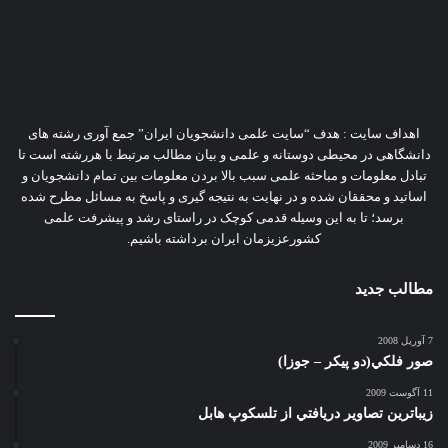
اهداف سایت : هدف “سایت علمی دانشجویان ایران” جمع آوری رشته های
دانشگاهی در محیطی دوستانه و علمی و بیان مطالب مرتبط با هررشته است تا
تبادل معلومات و مباحثه علمی سبب بالا بردن معلومات بین تمام دانشجویان و
اساتید و محققان شده و در نهایت به نتیجه گیری و پاسخ به مسائل مطرح شده
برسد؛ تا به این وسیله قدمی کوچک در راستای رشد و پیشرفت علمی
کشورعزیزمان ایران برداشته باشیم.
مطالب جدید
7 آوریل 2008
صور فلكي(دو پیکر – جوزا)
11 آگوست 2009
زيباترين تصاوير دريافتي از تلسكوپ هابل
16 دسامبر 2009