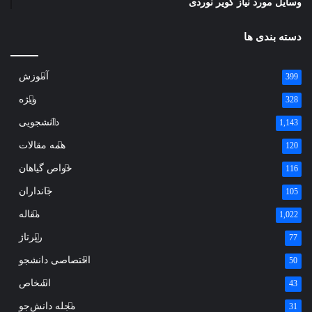
وسایل مورد نیاز کویر نوردی
دسته بندی ها
آموزش
399
ویژه
328
دانشجویی
1,143
همه مقالات
120
خواص گیاهان
116
جانداران
105
مقاله
1,022
رپرتاژ
77
اختصاصی دانشجو
50
اشخاص
43
مجله دانش‌جو
31