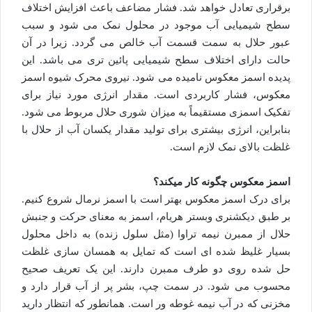
برقراری تعادل خواهد شد. فشار مضاعف باعث افزایش اختلاف
سطح شیمیایی آب موجود در محلول نمک می شود و سبب
عبور حلال به سمت قسمت آب خالص می گردد. زیرا در آن
حالت دارای اختلاف سطح شیمیایی پائین تری می باشد. این
پدیده اسمز معکوس نامیده می شود. نیروی محرک شیوه اسمز
معکوس، فشار کاربردی است. مقدار انرژی مورد نیاز برای
تفکیک اسمزی مستقیماً به میزان شوری حلال مربوط می شود.
بنابراین، انرژی بیشتری برای تولید مقدار یکسان آب از حلال با
غلظت بالای نمک لازم است.
اسمز معکوس چگونه کار میکند؟
برای درک اسمز معکوس بهتر است با اسمز نرمال شروع کنیم.
بر طبق دیکشنری وبستر هریام، اسمز به معنای حرکت و جنبش
حلال از ممبرن نیمه تراوا (مثل سلول زنده) به داخل محلول
بسیار غلیظ شده ای است که تمایل به همسان سازی غلظت
حل شده روی دو طرف ممبرن دارند. این یک تعریف صحیح
محسوب می شود. در سمت چپ، بشر پر از آب قرار دارد و
مخزنی که در آب نیمه غوطه ور است. همانطور که انتظار دارید