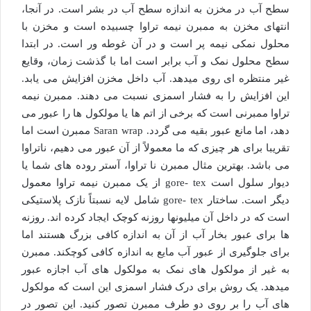
سطح آب در مخزن به اندازه سطح آب در بشر است. در آنجا،
انتهای مخزن به ممبرن نیمه تراوا چسبیده است و مخزن با
محلول نمکی نیمه پر است و در آن غوطه ور است. در ابتدا
سطح محلول نمک و آب برابر است اما با گذشت زمان، وقایع
غیر منتظره ای روی میدهد. آب داخل مخزن افزایش می یابد.
این افزایش را به فشار اسمزی نسبت می دهند. ممبرن نیمه
تراوا ممبرنی است که برخی از اتم ها یا مولکول ها را عبور می
دهد، اما مانع عبور بقیه می گردد. Saran wrap ممبرن است اما
تقریبا برای هر چیزی که ما معمولاً از آن عبور می دهیم، ناتراوا
می باشد. بهترین مثال ممبرن نا تراوا، آستر روده های شما یا
دیوار سلول است gore- tex از یک ممبرن نیمه تراوا معمول
دیگر است. ساختار gore- tex شامل لایه نسبتاً نازک پلاستیکی
است که در داخل آن میلیونها روزنه کوچک ایجاد کرده اند. روزنه
ها برای عبور بخار آب از آن به اندازه کافی بزرگ هستند اما
برای جلوگیری از عبور آب مایع به اندازه کافی کوچکند. ممبرن
به غیر از مولکول های نمک به مولکول های آب اجازه عبور
میدهد. یک روش برای درک فشار اسمزی این است که مولکول
های آب را بر روی دو طرف ممبرن تصور کنید. این تصور در