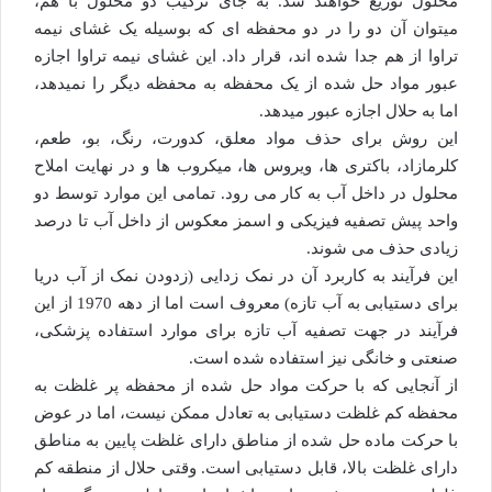
محلول توزیع خواهند شد. به جای ترکیب دو محلول با هم،
میتوان آن دو را در دو محفظه ای که بوسیله یک غشای نیمه
تراوا از هم جدا شده اند، قرار داد. این غشای نیمه تراوا اجازه
عبور مواد حل شده از یک محفظه به محفظه دیگر را نمیدهد،
اما به حلال اجازه عبور میدهد.
این روش برای حذف مواد معلق، کدورت، رنگ، بو، طعم،
کلرمازاد، باکتری ها، ویروس ها، میکروب ها و در نهایت املاح
محلول در داخل آب به کار می رود. تمامی این موارد توسط دو
واحد پیش تصفیه فیزیکی و اسمز معکوس از داخل آب تا درصد
زیادی حذف می شوند.
این فرآیند به کاربرد آن در نمک زدایی (زدودن نمک از آب دریا
برای دستیابی به آب تازه) معروف است اما از دهه 1970 از این
فرآیند در جهت تصفیه آب تازه برای موارد استفاده پزشکی،
صنعتی و خانگی نیز استفاده شده است.
از آنجایی که با حرکت مواد حل شده از محفظه پر غلظت به
محفظه کم غلظت دستیابی به تعادل ممکن نیست، اما در عوض
با حرکت ماده حل شده از مناطق دارای غلظت پایین به مناطق
دارای غلظت بالا، قابل دستیابی است. وقتی حلال از منطقه کم