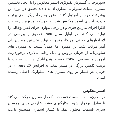
سوریرجان، گسترش تکنولژی اسمز معکوس را با ایجاد نخستین
ممبرن استات سلولز نا متقارن ادامه دادند.تحقیق در مورد این
پیشرفت خوب و امیدوار کننده منجر به ایجاد پیکر بندی بهتر و
جدیدتر اجزای اسمز معکوس شد. به طوریکه امروزه این صنعت
اکثرا اجزای مارپیچ فنری و در برخی موارد اجزای فیبر توخالی را
تولید می کنند. در اوایل سال 1980 تحقیق و بررسی در
لابراتوارهای دولتی آمریکا، منجر به تولید نخستین ممبرن پلی
آمیر مرکب شد. این ممبرن ها عمدتاً نسبت به ممبرن های
سلولزیک، از جریان تراوش و نمک زدایی بالاتری برخوردارند.
امروزه با معرفی ESPA3 توسط هیدراناتیک ها، این صنعت با
ترتیب کاهش بزرگی در مسیر نمک، به افزایش 20 دفعه ای در
جریان هر فشار بر روی ممبرن های سلولزیک اصلی رسیده
است.
اسمز معکوس
در مخزن، آب به سمت قسمت نمک دار ممبرن حرکت می کند
تا تعادل برقرار شود. بکارگیری فشار خارجی برای همسان
سازی قسمت محلول نمک با فشار اسمزی همچنین باعث