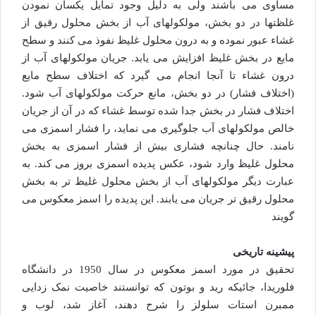
مساوی می باشند ولی به دلیل وجود تمایل یکسان نمودن
غلظتها در دو بخش، مولکولهای آب از بخش محلول رقیق از
غشاء عبور نموده و به درون محلول غلیظ نفوذ می کنند و سطح
مایع در بخش غلیظ افزایش می یابد. جریان مولکولهای آب از
درون غشاء تا آنجا انجام می گیرد که اختلاف سطح مایع
(اختلاف فشار) در دو بخش، مانع حرکت مولکولهای آب شود.
اختلاف فشار در بخش جدا شده توسط غشاء که در آن از جریان
خالص مولکولهای آب جلوگیری می نماید، را فشار اسمزی می
نامند. حال چنانچه فشاری بیش از فشار اسمزی به بخش
محلول غلیظ وارد شود، عکس پدیده اسمزی بروز می کند. به
عبارت دیگر مولکولهای آب از بخش محلول غلیظ تر به بخش
محلول رقیق تر جریان می یابند. این پدیده را اسمز معکوس می
گویند
پیشینه تاریخی
تحقیق در مورد اسمز معکوس در سال 1950 در دانشگاه
فلوریدا، جائیکه رید و بوتون که توانستند خاصیت نمک زدایی
ممبرن استات سلولز را شرح دهند، آغاز شد، لوب و