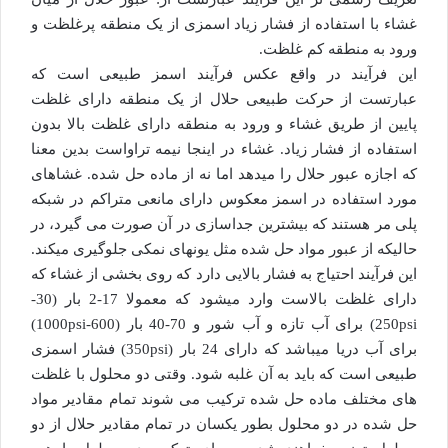
غشاء با استفاده از فشار زیاد اسمزی از یک منطقه پرغلظت و
ورود به منطقه کم غلظت.
این فرآیند در واقع عکس فرآیند اسمز طبیعی است که
عبارتست از حرکت طبیعی حلال از یک منطقه دارای غلظت
پایین از طریق غشاء و ورود به منطقه دارای غلظت بالا بدون
استفاده از فشار زیاد. غشاء در اینجا نیمه تراواست بدین معنا
که اجازه عبور حلال را میدهد اما نه از ماده حل شده. غشاهای
مورد استفاده در اسمز معکوس دارای مانعی متراکم در شبکه
پلی مر هستند که بیشترین جداسازی در آن صورت می گیرد، در
حالیکه از عبور مواد حل شده مثل یونهای نمکی جلوگیری میکند.
این فرآیند احتیاج به فشار بالایی دارد که روی بخشی از غشاء که
دارای غلظت بالاست وارد میشود که معمولا 17-2 بار (30-
250psi) برای آب تازه و آب شور و 70-40 بار (600-1000psi)
برای آب دریا میباشد که دارای 24 بار (350psi) فشار اسمزی
طبیعی است که باید به آن غلبه شود. وقتی دو محلول با غلظت
های مختلف ماده حل شده ترکیب می شوند تمام مقادیر مواد
حل شده در دو محلول بطور یکسان در تمام مقادیر حلال از دو