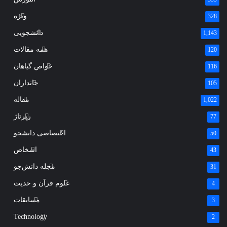
ویژه
328
دانشجویی
1,143
همه مقالات
120
خواص گیاهان
116
جانداران
105
مقاله
1,022
رپرتاژ
77
اختصاصی دانشجو
50
اشخاص
43
مجله دانش‌جو
31
علوم قرآن و حدیث
4
مسابقات
3
Technology
2