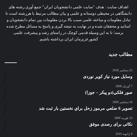
اهداف سایت : هدف “سایت علمی دانشجویان ایران” جمع آوری رشته های
دانشگاهی در محیطی دوستانه و علمی و بیان مطالب مرتبط با هررشته است تا
تبادل معلومات و مباحثه علمی سبب بالا بردن معلومات بین تمام دانشجویان و
اساتید و محققان شده و در نهایت به نتیجه گیری و پاسخ به مسائل مطرح شده
برسد؛ تا به این وسیله قدمی کوچک در راستای رشد و پیشرفت علمی
کشورعزیزمان ایران برداشته باشیم.
مطالب جدید
22 دسامبر 2018
وسایل مورد نیاز کویر نوردی
7 آوریل 2008
صور فلكي(دو پیکر – جوزا)
16 دسامبر 2009
تصوير 6 ضلعي مرموز زحل براي نخستين بار ثبت شد
23 فوریه 2009
نکاتی برای رصدی موفق
8 ژانویه 2010