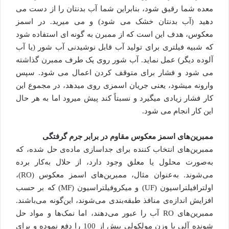
معده شما رقیق شود، بنابراین شما آب بدنتان را از دست می
دهید (آب بدنتان خشک می شود) و می میرید. در اسمز
معکوس، هدف این است که از ممبرن به گونه ای استفاده شود
که شبیه فیلتری برای تولید آب قابل نوشیدنی آب شور (یا آب
آلوده دیگر) عمل نماید. آب شور روی یک طرف ممبرن گذاشته
می شود و فشار برای متوقف کردن اعمال می شود. سپس
وارونه میشود، یعنی جریان اسمزی روی میدهد، در مجموع این
کار فشار زیادی میگیرد و نسبتاً کند پیش میرود اما به هر حال
این کار انجام می شود.
ممبرین‌های اسمز معکوس مقاوم در برابر جرم گرفتگی
ممبرین‌های انتخاب کننده برای جداسازی ماده‌ی حل شده‌، که
به‌صورت محلول یا معلق وجود دارد، از حلال به‌کار برده
می‌شوند. به‌عنوان مثال، ممبرین‌های اسمز معکوس (RO)،
اولترافیلتراسیون (UF) و میکروفیلتراسیون (MF) که بر حسب
افزایش اندازه‌ی منافذ طبقه‌بندی می‌شوند، این‌گونه می‌باشند.
ممبرین‌های RO آب را عبور می‌دهند، اما نمک‌ها و مواد حل
شونده آلی با وزن مولکولی بیش‌ از 100 را دفع نموده و برای