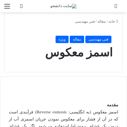
تغییر پوسته
منو
جستجو برا
خانه
/
مقاله
/
فنی مهندسی
فنی مهندسی
مقاله
ویژه
اسمز معکوس
مقدمه
اسمز معکوس (به انگلیسی: Reverse osmosis) فرآیندی است
که در آن از فشار برای معکوس نمودن جریان اسمزی آب از
درون یک غشای نیمه‌تراوا استفاده می‌شود. اگر یک غشای