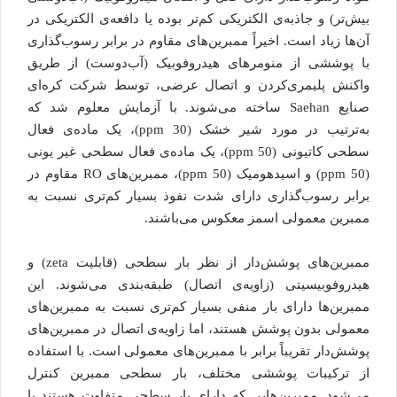
بیش‌تر) و جاذبه‌ی الکتریکی کم‌تر بوده یا دافعه‌ی الکتریکی در
آن‌ها زیاد است. اخیراً ممبرین‌های مقاوم در برابر رسوب‌گذاری
با پوششی از منومرهای هیدروفوبیک (آب‌دوست) از طریق
واکنش پلیمری‌کردن و اتصال عرضی، توسط شرکت کره‌ای
صنایع Saehan ساخته می‌شوند. با آزمایش معلوم شد که
به‌ترتیب در مورد شیر خشک (30 ppm)، یک ماده‌ی فعال
سطحی کاتیونی (50 ppm)، یک ماده‌ی فعال سطحی غیر یونی
(50 ppm) و اسید‌هومیک (50 ppm)، ممبرین‌های RO مقاوم در
برابر رسوب‌گذاری دارای شدت نفوذ بسیار کم‌تری نسبت به
ممبرین معمولی اسمز معکوس می‌باشند.
ممبرین‌های پوشش‌دار از نظر بار سطحی (قابلیت zeta) و
هیدروفوبیسیتی (زاویه‌ی اتصال) طبقه‌بندی می‌شوند. این
ممبرین‌ها دارای بار منفی بسیار کم‌تری نسبت به ممبرین‌های
معمولی بدون پوشش هستند، اما زاویه‌ی اتصال در ممبرین‌های
پوشش‌دار تقریباً برابر با ممبرین‌های معمولی است. با استفاده
از ترکیبات پوششی مختلف، بار سطحی ممبرین کنترل
می‌شود. ممبرین‌هایی که دارای بار سطحی متفاوت هستند با