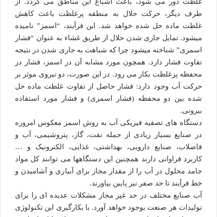
غلظت دور می شود، باعث اشباع این مناطق می گردد. از
طرف دیگر، حرکت حلال به منطقه پرغلظت باعث کاهش
غلظت ماده حل شده خواهد شد. این فرآیند، “اسمز” نامیده
میشود. تمایل جاری شدن حلال از طریق غشاء به عنوان “فشار
اسمزی” شناخته میشود چرا که شباهت به جاری شدن در نتیجه
تفاوت فشار دارد. همچون مورد مشابه آن در اسمز، فشار در
محفظه پرغلظت بکار می رود. در این صورت، دو نیروی موثر بر
حرکت آب وجود دارد: فشار حاصل از تفاوت غلظت ماده حل
شده بین دو محفظه (فشار اسمزی) و فشار مورد استفاده
بیرونی.
دستگاه های تصفیه فیزیکی آب به روش اسمز معکوس امروزه
در صنایع بسیار زیادی از جمله نفت، گاز، پتروشیمی، آب و
فاضلاب، صنایع دارویی، بهداشتی، غذایی، الکترونیک و …
کاربرد فراوانی دارند همچنین این دستگاهها می توانند کل مواد
جامد محلول در آب را از مقدار مجاز برای آبیاری و آشامیدن و
خط فرآیند تا حد صفر نیز پایین بیاورند.
آب صنایع مختلف در حد غیر مجاز مشکلات عدیده ای را برای
تولیدات هر صنعت بوجود خواهد آورد. با بکارگیری این تکنولوژی