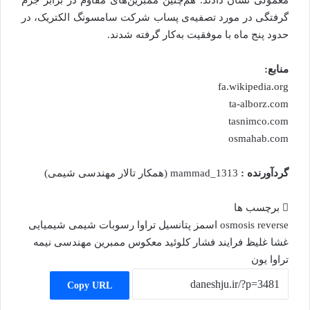
معمولی نشان دادند. هم‌چنین ممبرین‌های مقاوم در برابر جرم
گرفتگی در مورد تصفیه‌ی پساب شرکت سامسونگ الکتریک، در
حدود پنج ماه با موفقیت به‌کار گرفته شدند.
منابع:
fa.wikipedia.org
ta-alborz.com
tasnimco.com
osmahab.com
گردآورنده :
mammad_1313 (همکار تالار مهندسی شیمی)
برچسب ها
reverse
osmosis
اسمز
پتانسیل
تراوا
رسوبات
شیمی
شیمیایی
غشا
غلیظ
فرایند
فشار
کلوئید
معکوس
ممبرین
مهندسی
نیمه
تراوا
یون
Copy URL