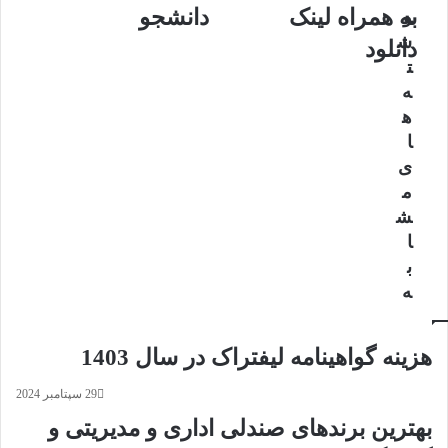
ساین
سلامت
به همراه لینک
دانشجو
و
برنامه
دانشجو
ش
دانلود
به
ت
همراه
ه
لینک
ه
دانلود
ا
ی
م
ش
ا
ب
ه
هزینه گواهینامه لیفتراک در سال 1403
29 سپتامبر 2024
بهترین برندهای صندلی اداری و مدیریتی و