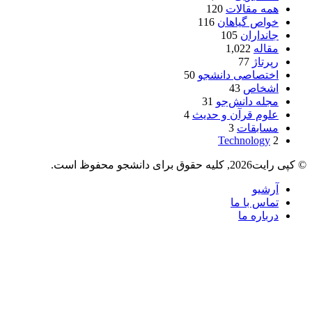
همه مقالات
120
خواص گیاهان
116
جانداران
105
مقاله
1,022
رپرتاژ
77
اختصاصی دانشجو
50
اشخاص
43
مجله دانش‌جو
31
علوم قرآن و حدیث
4
مسابقات
3
Technology
2
© کپی رایت2026, کلیه حقوق برای دانشجو محفوظ است.
آرشیو
تماس با ما
درباره ما
دکمه
بازگشت
به
بالا