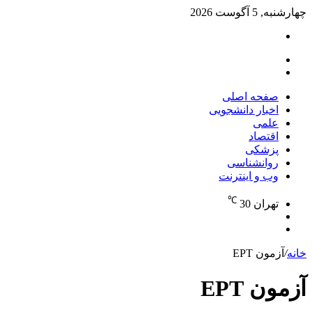
چهارشنبه, 5 آگوست 2026
تغییر
پوسته
منو
جستجو
برای
صفحه اصلی
اخبار دانشجویی
علمی
اقتصاد
پزشکی
روانشناسی
وب و اینترنت
℃
تهران
30
تغییر
جستجو
پوسته
برای
خانه
/
آزمون EPT
آزمون EPT