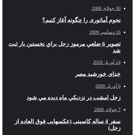
30 جولای 2008
نجوم آماتوری را چگونه آغاز کنیم؟
16 دسامبر 2009
تصوير 6 ضلعي مرموز زحل براي نخستين بار ثبت
شد
24 آوریل 2018
خدای خورشید مصر
6 آوریل 2009
زحل امشب در نزديكي ماه ديده مي شود
7 جولای 2008
سفر 4 ساله کاسینی (عکسهایی فوق العاده از
زحل)