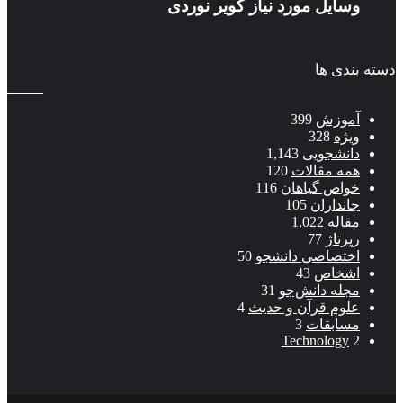
وسایل مورد نیاز کویر نوردی
دسته بندی ها
آموزش
399
ویژه
328
دانشجویی
1,143
همه مقالات
120
خواص گیاهان
116
جانداران
105
مقاله
1,022
رپرتاژ
77
اختصاصی دانشجو
50
اشخاص
43
مجله دانش‌جو
31
علوم قرآن و حدیث
4
مسابقات
3
Technology
2