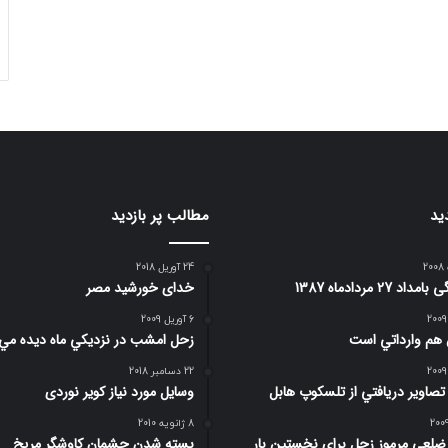
ید
مطالب پر بازدید
24 آوریل 2018
د 27 مردادماه 1387
خدای خورشید مصر
6 آوریل 2009
 هم وارداتي است
زحل امشب در نزديكي ماه ديده مي
22 دسامبر 2018
 تصاوير دريافتي از تلسكوپ هابل
وسایل مورد نیاز کویر نوردی
8 ژانویه 2010
صوير 6 ضلعي مرموز زحل براي نخستين بار
بسته شدن چشمان کاوشگر مريخ