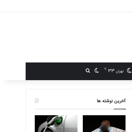
℃
33
تغییر پوسته
جستجو برای
تهران
آخرین نوشته ها