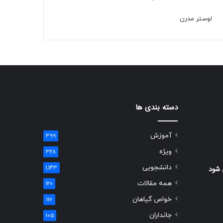
لوستر مدرن
دسته بندی ها
آموزش
399
ویژه
328
دانشجویی
 شود
1,143
همه مقالات
120
خواص گیاهان
116
جانداران
105