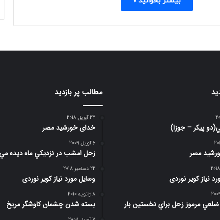
بیشتر بخوانید »
ید
مطالب پر بازدید
24 آوریل 2018
(دو پیکر – جوزا)
خدای خورشید مصر
6 آوریل 2009
رشید مصر
زحل امشب در نزديكي ماه ديده مي
22 دسامبر 2018
د نیاز کویر نوردی
وسایل مورد نیاز کویر نوردی
8 ژانویه 2010
صوير 6 ضلعي مرموز زحل براي نخستين بار
بسته شدن چشمان کاوشگر مريخ
7 آوریل 2008