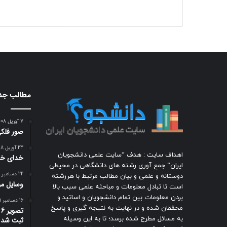
مطالب جد
7 آوریل 2008
صور فلكي
24 آوریل 2018
اهداف سایت : هدف “سایت علمی دانشجویان
خدای خو
ایران” جمع آوری رشته های دانشگاهی در محیطی
22 دسامبر 2018
دوستانه و علمی و بیان مطالب مرتبط با هررشته
وسایل مور
است تا تبادل معلومات و مباحثه علمی سبب بالا
بردن معلومات بین تمام دانشجویان و اساتید و
16 دسامبر 2009
محققان شده و در نهایت به نتیجه گیری و پاسخ
ت
به مسائل مطرح شده برسد؛ تا به این وسیله
ثبت شد