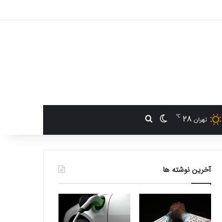
℃
28
تغییر پوسته
جستجو برای
تهران
آخرین نوشته ها