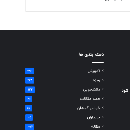
دسته بندی ها
آموزش
399
ویژه
328
دانشجویی
 شود
1,143
همه مقالات
120
خواص گیاهان
116
جانداران
105
مقاله
1,022