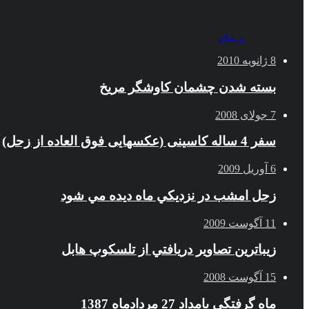
پزشکی
8 ژانویه 2010
بسته شدن چشمان کاوشگر مريخ
7 جولای 2008
سفر 4 ساله کاسینی (عکسهایی فوق العاده از زحل)
6 آوریل 2009
زحل امشب در نزديكي ماه ديده مي شود
11 آگوست 2009
زيباترين تصاوير دريافتي از تلسكوپ هابل
15 آگوست 2008
ماه گرفتگی بامداد 27 مردادماه 1387