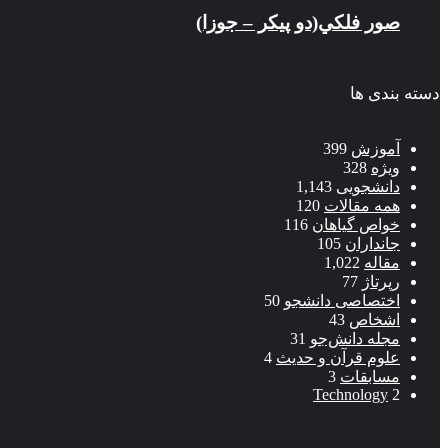
صور فلكي(دو پیکر – جوزا)
دسته بندی ها
آموزش
399
ویژه
328
دانشجویی
1,143
همه مقالات
120
خواص گیاهان
116
جانداران
105
مقاله
1,022
رپرتاژ
77
اختصاصی دانشجو
50
اشخاص
43
مجله دانش‌جو
31
علوم قرآن و حدیث
4
مسابقات
3
Technology
2