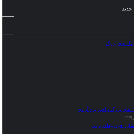
جدید
گ های بزرگ و اخیر برج آزادی