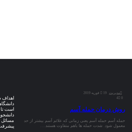
مدیریت
19 فوریه 2019
اهداف س
4
0
دانشگاه
روش درمان حمله آسم
است تا 
دانشجوی
مسائل م
حمله آسم حمله آسم یعنی زمانی که علائم آسم بیشتر از حد
پیشرفت 
معمول شود. شدت حمله ها باهم متفاوت هستند.…