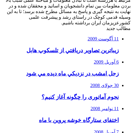
مرتبط با هررشته است تا تبادل معلومات و مباحثه علمی سبب بالا
بردن معلومات بین تمام دانشجویان و اساتید و محققان شده و در
نهایت به نتیجه گیری و پاسخ به مسائل مطرح شده برسد؛ تا به این
وسیله قدمی کوچک در راستای رشد و پیشرفت علمی
کشورعزیزمان ایران برداشته باشیم.
مطالب جدید
11 آگوست 2009
زيباترين تصاوير دريافتي از تلسكوپ هابل
6 آوریل 2009
زحل امشب در نزديكي ماه ديده مي شود
30 جولای 2008
نجوم آماتوری را چگونه آغاز کنیم؟
11 نوامبر 2008
اختفای ستارگاه خوشه پروین با ماه
7 آوریل 2008