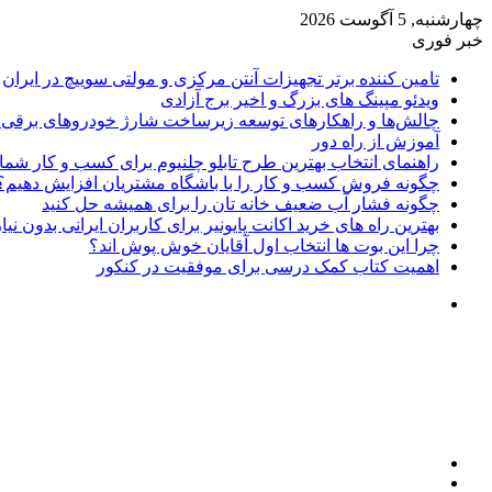
چهارشنبه, 5 آگوست 2026
خبر فوری
تامین کننده برتر تجهیزات آنتن مرکزی و مولتی سوییچ در ایران
ویدئو مپینگ های بزرگ و اخیر برج آزادی
چالش‌ها و راهکارهای توسعه زیرساخت شارژ خودروهای برقی د
آموزش از راه دور
راهنمای انتخاب بهترین طرح تابلو چلنیوم برای کسب و کار شما
چگونه فروش کسب و کار را با باشگاه مشتریان افزایش دهیم؟
چگونه فشار آب ضعیف خانه تان را برای همیشه حل کنید
بهترین راه های خرید اکانت پایونیر برای کاربران ایرانی بدون نی
چرا این بوت ها انتخاب اول آقایان خوش پوش اند؟
اهمیت کتاب کمک درسی برای موفقیت در کنکور
تغییر
پوسته
منو
جستجو