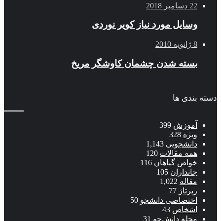
22 دسامبر 2018
وسایل مورد نیاز کویر نوردی
8 ژانویه 2010
بسته شدن چشمان کاوشگر مريخ
دسته بندی ها
آموزش
399
ویژه
328
دانشجویی
1,143
همه مقالات
120
خواص گیاهان
116
جانداران
105
مقاله
1,022
رپرتاژ
77
اختصاصی دانشجو
50
اشخاص
43
مجله دانش‌جو
31