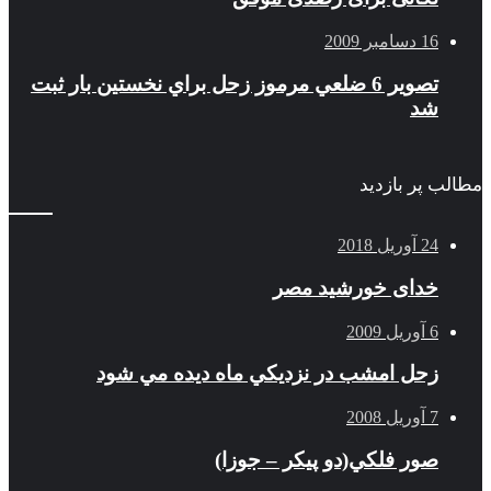
16 دسامبر 2009
تصوير 6 ضلعي مرموز زحل براي نخستين بار ثبت
شد
مطالب پر بازدید
24 آوریل 2018
خدای خورشید مصر
6 آوریل 2009
زحل امشب در نزديكي ماه ديده مي شود
7 آوریل 2008
صور فلكي(دو پیکر – جوزا)