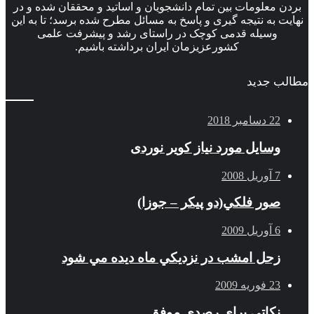
بردن معلومات بین تمام دانشجویان و اساتید و محققان شده و در
نهایت به نتیجه گیری و پاسخ به مسائل مطرح شده برسد؛ تا به این
وسیله قدمی کوچک در راستای رشد و پیشرفت علمی
کشورعزیزمان ایران برداشته باشیم.
مطالب جدید
22 دسامبر 2018
وسایل مورد نیاز کویر نوردی
7 آوریل 2008
صور فلكي(دو پیکر – جوزا)
6 آوریل 2009
زحل امشب در نزديكي ماه ديده مي شود
23 فوریه 2009
نکاتی برای رصدی موفق