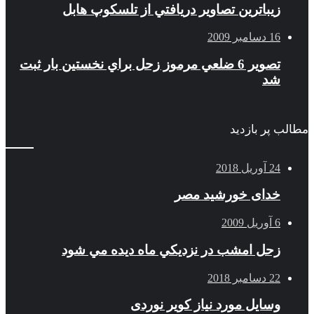
زيباترين تصاوير دريافتي از تلسكوپ هابل
16 دسامبر 2009
تصوير 6 ضلعي مرموز زحل براي نخستين بار ثبت
شد
مطالب پر بازدید
24 آوریل 2018
خدای خورشید مصر
6 آوریل 2009
زحل امشب در نزديكي ماه ديده مي شود
22 دسامبر 2018
وسایل مورد نیاز کویر نوردی