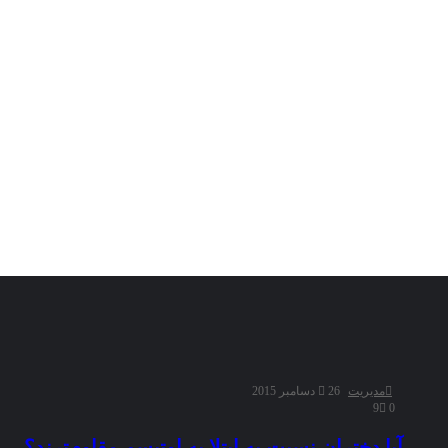
مدیریت
26 دسامبر 2015
9
0
آیا دختران نسبت به ابتلا به اوتیسم مقاوم‌ترند؟