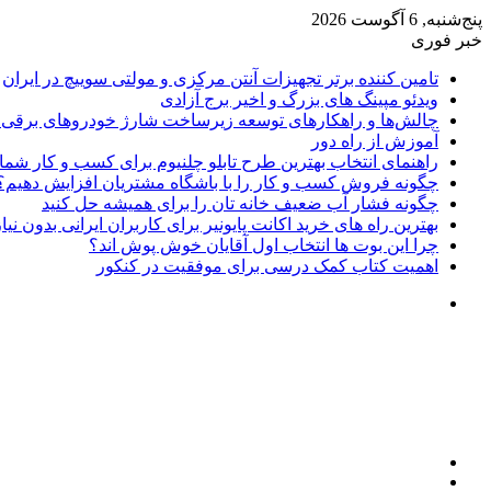
پنج‌شنبه, 6 آگوست 2026
خبر فوری
تامین کننده برتر تجهیزات آنتن مرکزی و مولتی سوییچ در ایران
ویدئو مپینگ های بزرگ و اخیر برج آزادی
چالش‌ها و راهکارهای توسعه زیرساخت شارژ خودروهای برقی د
آموزش از راه دور
راهنمای انتخاب بهترین طرح تابلو چلنیوم برای کسب و کار شما
چگونه فروش کسب و کار را با باشگاه مشتریان افزایش دهیم؟
چگونه فشار آب ضعیف خانه تان را برای همیشه حل کنید
بهترین راه های خرید اکانت پایونیر برای کاربران ایرانی بدون نی
چرا این بوت ها انتخاب اول آقایان خوش پوش اند؟
اهمیت کتاب کمک درسی برای موفقیت در کنکور
تغییر
پوسته
منو
جستجو