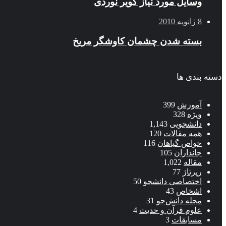
وسایل مورد نیاز کویر نوردی
8 ژانویه 2010
بسته شدن چشمان کاوشگر مريخ
دسته بندی ها
آموزش
399
ویژه
328
دانشجویی
1,143
همه مقالات
120
خواص گیاهان
116
جانداران
105
مقاله
1,022
رپرتاژ
77
اختصاصی دانشجو
50
اشخاص
43
مجله دانش‌جو
31
علوم قرآن و حدیث
4
مسابقات
3