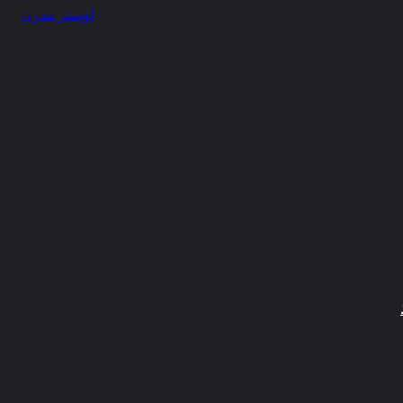
ایران
لوستر مدرن
برداشته
باشیم.