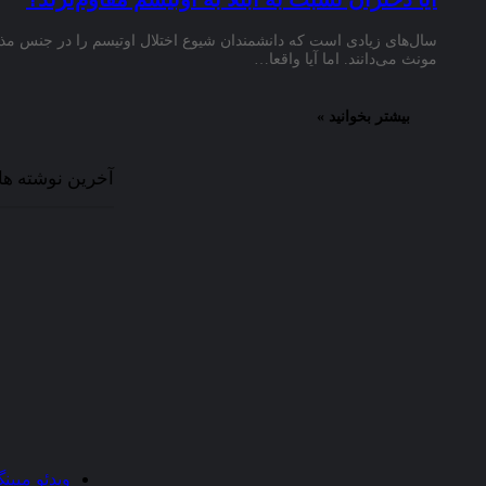
اهداف
سال‌های زیادی است که دانشمندان شیوع اختلال اوتیسم را در جنس مذ
مونث می‌دانند. اما آیا واقعا…
سایت
:
هدف
بیشتر بخوانید »
“سایت
علمی
دانشجویان
آخرین نوشته ها
ایران”
جمع
آوری
رشته
های
دانشگاهی
در
محیطی
دوستانه
و
علمی
و
بیان
مطالب
مرتبط
ویدئو مپین