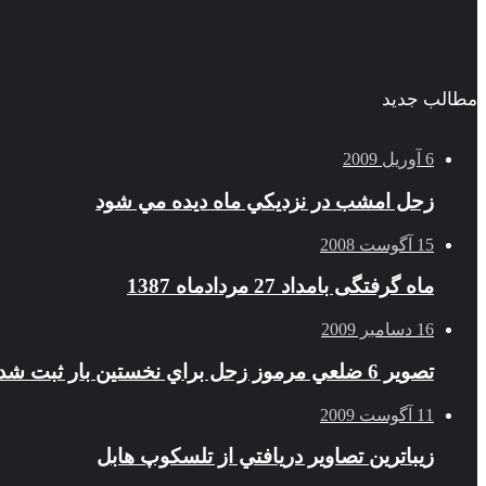
مطالب جدید
6 آوریل 2009
زحل امشب در نزديكي ماه ديده مي شود
15 آگوست 2008
ماه گرفتگی بامداد 27 مردادماه 1387
16 دسامبر 2009
تصوير 6 ضلعي مرموز زحل براي نخستين بار ثبت شد
11 آگوست 2009
زيباترين تصاوير دريافتي از تلسكوپ هابل