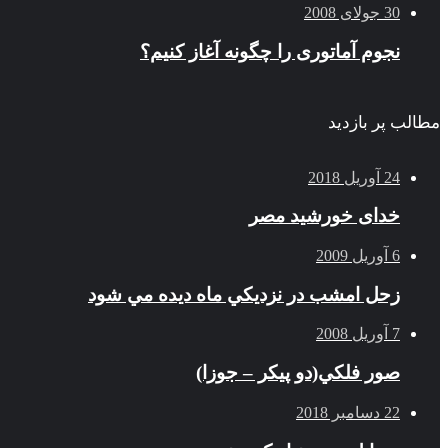
30 جولای 2008
نجوم آماتوری را چگونه آغاز کنیم؟
مطالب پر بازدید
24 آوریل 2018
خدای خورشید مصر
6 آوریل 2009
زحل امشب در نزديكي ماه ديده مي شود
7 آوریل 2008
صور فلكي(دو پیکر – جوزا)
22 دسامبر 2018